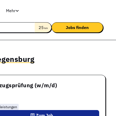
Mehr
25
km
Regensburg
ufzugsprüfung (w/m/d)
lleistungen
Zum Job