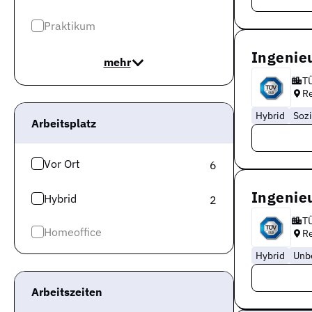
Praktikum
Ingenie
mehr
T
R
Hybrid
Sozi
Arbeitsplatz
Vor Ort
6
Ingenie
Hybrid
2
T
Homeoffice
R
Hybrid
Unbe
Arbeitszeiten