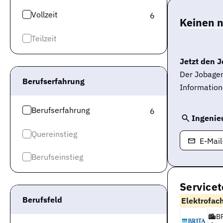
Vollzeit
6
Keinen 
Teilzeit
Jetzt den J
Der Jobagen
Berufserfahrung
Information
Berufserfahrung
6
Ingenieu
Quereinstieg
E-Mai
Berufseinstieg
Service
Berufsfeld
Elektrofac
B