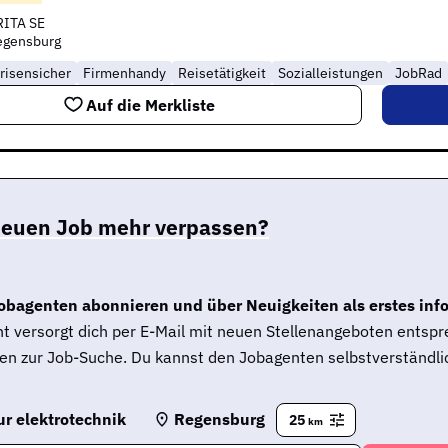
RITA SE
egensburg
risensicher
Firmenhandy
Reisetätigkeit
Sozialleistungen
JobRad
Auf die Merkliste
neuen Job mehr verpassen?
obagenten abonnieren und über Neuigkeiten als erstes inf
t versorgt dich per E-Mail mit neuen Stellenangeboten entsp
en zur Job-Suche. Du kannst den Jobagenten selbstverständlic
r elektrotechnik
Regensburg
25
km