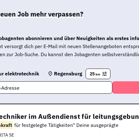
neuen Job mehr verpassen?
obagenten abonnieren und über Neuigkeiten als erstes inf
t versorgt dich per E-Mail mit neuen Stellenangeboten entsp
en zur Job-Suche. Du kannst den Jobagenten selbstverständlic
r elektrotechnik
Regensburg
25
km
l-Adresse
techniker im Außendienst für leitungsgeb
hkraft
für festgelegte Tätigkeiten" Deine ausgeprägte
RITA SE