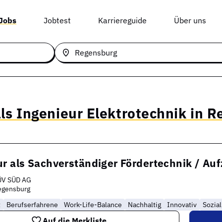
 Jobs
Jobtest
Karriereguide
Über uns
als Ingenieur Elektrotechnik in 
ur als Sachverständiger Fördertechnik / A
ÜV SÜD AG
egensburg
t
Berufserfahrene
Work-Life-Balance
Nachhaltig
Innovativ
Sozia
Auf die Merkliste