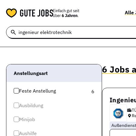
Alle
6 Jobs 
Anstellungsart
Feste Anstellung
6
Ingenie
Ausbildung
T
R
Minijob
Außendiens
Aushilfe