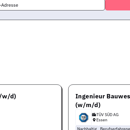
l-Adresse
/w/d)
Ingenieur Bauwes
(w/m/d)
TÜV SÜD AG
Essen
Nachhaltig
Berufserfahren