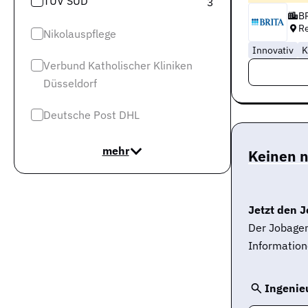
TÜV SÜD
3
B
R
Nikolauspflege
Innovativ
K
Verbund Katholischer Kliniken
Düsseldorf
Deutsche Post DHL
mehr
Keinen 
Jetzt den J
Der Jobagen
Information
Ingenieu