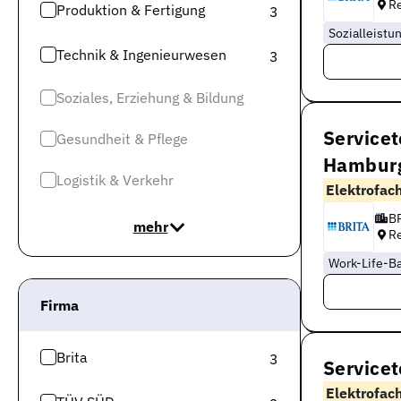
R
Produktion & Fertigung
3
Sozialleistu
Technik & Ingenieurwesen
3
Soziales, Erziehung & Bildung
Service
Gesundheit & Pflege
Hambur
Logistik & Verkehr
Elektrofac
B
mehr
R
Work-Life-B
Firma
Brita
3
Service
Elektrofac