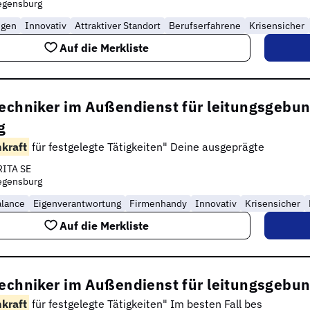
egensburg
ngen
Innovativ
Attraktiver Standort
Berufserfahrene
Krisensicher
Auf die Merkliste
techniker im Außendienst für leitungsgeb
g
hkraft
für festgelegte Tätigkeiten" Deine ausgeprägte
RITA SE
egensburg
alance
Eigenverantwortung
Firmenhandy
Innovativ
Krisensicher
Auf die Merkliste
techniker im Außendienst für leitungsgeb
hkraft
für festgelegte Tätigkeiten" Im besten Fall bes