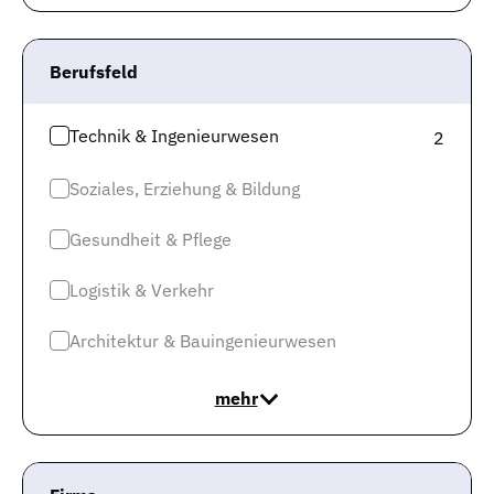
“Elektrotechnik” im Monat Juni
statistisch gesehen
1,51 Arbeitslose auf eine offene Stelle
. Diese
statistische Größe ergibt sich aus 528 offenen Stellen
Berufsfeld
und 797 registrierten Arbeitslosen bei der
Bundesagentur für Arbeit.
Technik & Ingenieurwesen
2
Da das Verhältnis bei unter 3. liegt, handelt es sich bei
Soziales, Erziehung & Bildung
dem Beruf um einen sogenannten Engpassberuf.
Der
Arbeitsmarkt ist als „Arbeitnehmermarkt“ zu
Gesundheit & Pflege
bezeichnen
. Im Allgemeinen verheißt das sehr gute
Chancen für die schnelle Einstellung.
Logistik & Verkehr
Architektur & Bauingenieurwesen
mehr