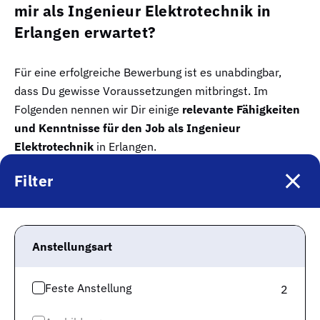
mir als Ingenieur Elektrotechnik in
Erlangen erwartet?
Für eine erfolgreiche Bewerbung ist es unabdingbar,
dass Du gewisse Voraussetzungen mitbringst. Im
Folgenden nennen wir Dir einige
relevante Fähigkeiten
und Kenntnisse für den Job als Ingenieur
Elektrotechnik
in Erlangen.
Filter
Elektrizität
Grundsätze der Ingenieurwissenschaften
Umweltbedrohungen
Konstruktionszeichnungen
Anstellungsart
Umweltrecht
nachhaltige Installationsmaterialien
Feste Anstellung
2