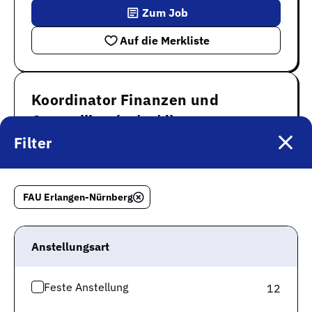
Zum Job
Auf die Merkliste
Koordinator Finanzen und
Controlling (m/w/d)
Filter
Friedrich-Alexander-Univ...
Erlangen
Hybrid
Sozialleistungen
Elternfreundlich
Eigenverantwortung
Work-Life-Balance
FAU Erlangen-Nürnberg
13. Monatsgehalt
Zum Job
Anstellungsart
Auf die Merkliste
Feste Anstellung
12