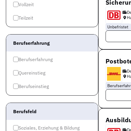
Sicheru
Vollzeit
D
Teilzeit
H
Unbefristet
Berufserfahrung
Berufserfahrung
Postbot
D
Quereinstieg
H
Berufserfah
Berufseinstieg
Berufsfeld
Ausbild
Soziales, Erziehung & Bildung
D