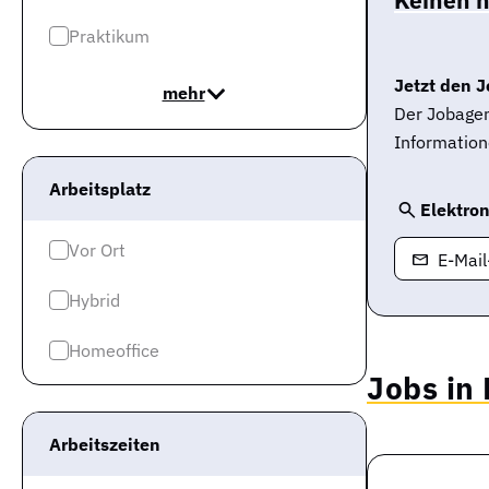
Praktikum
Jetzt den J
mehr
Der Jobagen
Information
Arbeitsplatz
Elektron
Vor Ort
E-Mai
Hybrid
Homeoffice
Jobs i
Arbeitszeiten