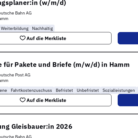
ngsplaner:in (w/m/d)
eutsche Bahn AG
amm
Weiterbildung
Nachhaltig
Auf die Merkliste
e für Pakete und Briefe (m/w/d) in Hamm
eutsche Post AG
amm
rene
Fahrtkostenzuschuss
Befristet
Unbefristet
Sozialleistungen
Auf die Merkliste
ung Gleisbauer:in 2026
eutsche Bahn AG