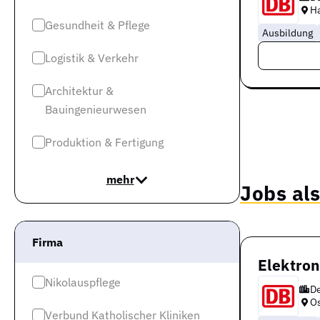
H
Gesundheit & Pflege
Ausbildung
Logistik & Verkehr
Architektur &
Bauingenieurwesen
Produktion & Fertigung
mehr
Jobs als
Firma
Elektron
Nikolauspflege
D
O
Verbund Katholischer Kliniken