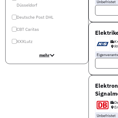
Unbefristet
Düsseldorf
Deutsche Post DHL
CBT Caritas
Elektrik
XXXLutz
K+
R
mehr
Eigenverant
Elektron
Signalm
D
E
Unbefristet