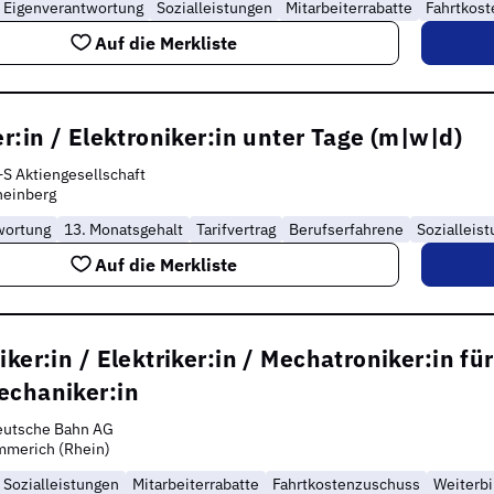
Eigenverantwortung
Sozialleistungen
Mitarbeiterrabatte
Fahrtkos
Auf die Merkliste
er:in / Elektroniker:in unter Tage (m|w|d)
S Aktiengesellschaft
heinberg
wortung
13. Monatsgehalt
Tarifvertrag
Berufserfahrene
Sozialleis
Auf die Merkliste
iker:in / Elektriker:in / Mechatroniker:in für
echaniker:in
eutsche Bahn AG
mmerich (Rhein)
Sozialleistungen
Mitarbeiterrabatte
Fahrtkostenzuschuss
Weiterbi