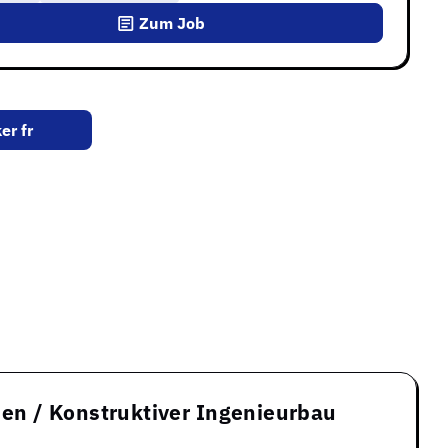
Zum Job
er fr
nik
en / Konstruktiver Ingenieurbau