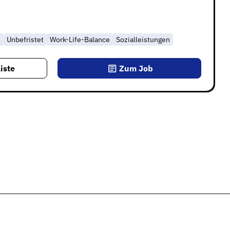
e
Unbefristet
Work-Life-Balance
Sozialleistungen
iste
Zum Job