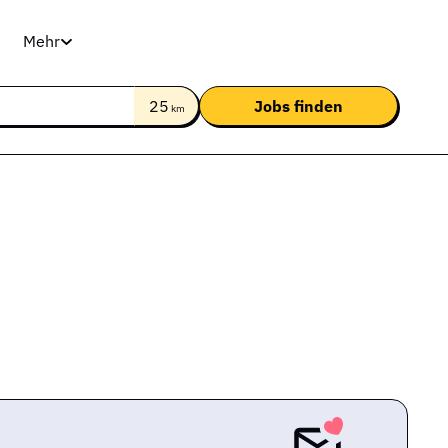
Mehr
25
km