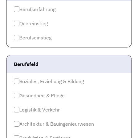
7.150 Euro (und mehr).
Dein Durchschnittsgehalt
Berufserfahrung
beträgt dabei 4.451 Euro pro Monat (brutto)
.
Insgesamt sind übrigens in ganz Nordrhein-Westfalen
Quereinstieg
16.124 Menschen aktuell in diesem Beruf tätig.
Berufseinstieg
Berufsfeld
Soziales, Erziehung & Bildung
Gesundheit & Pflege
Logistik & Verkehr
Architektur & Bauingenieurwesen
Spannend ist auch der Blick beim Gehalt auf ganz