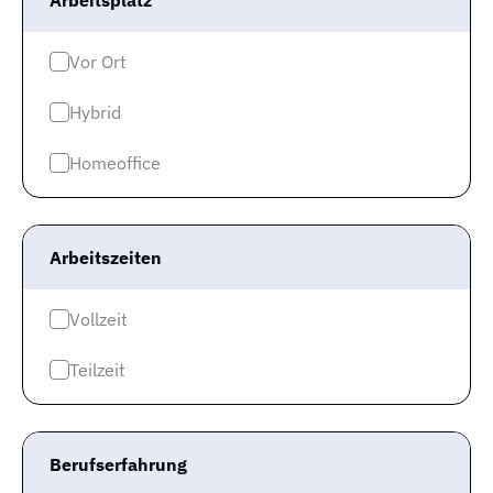
Arbeitsplatz
Vor Ort
Hybrid
Homeoffice
Arbeitszeiten
Vollzeit
Damit ist das Gehalt für Deine Berufsgruppe in
Brandenburg
unter dem deutschlandweiten
Teilzeit
Durchschnitt
von 4.355 Euro brutto pro Monat.
Natürlich ist Dein Gehalt nicht nur vom Bundesland
abhängig, in dem Du beschäftigt sein wirst, sondern
Berufserfahrung
auch von der Branche und Deinem künftigen