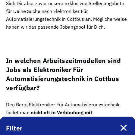
Sieh Dir aber zuvor unsere exklusiven Stellenangebote
für Deine Suche nach Elektroniker Für
Automatisierungstechnik in Cottbus an. Möglicherweise
haben wir das passende Jobangebot für Dich.
In welchen Arbeitszeitmodellen sind
Jobs als Elektroniker Für
Automatisierungstechnik in Cottbus
verfügbar?
Den Beruf Elektroniker Für Automatisierungstechnik
findet man
nicht oft in Verbindung mit
Anstellungsarten wie Teilzeit, Minijob oder als
Filter
Praktikum
. Die meisten Arbeitgeber sind aber bereit,