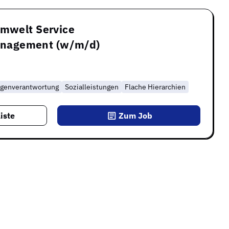
Umwelt Service
nagement (w/m/d)
igenverantwortung
Sozialleistungen
Flache Hierarchien
iste
Zum Job