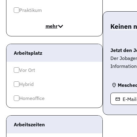
Praktikum
Keinen 
mehr
Jetzt den J
Arbeitsplatz
Der Jobagen
Information
Vor Ort
Hybrid
Mesched
Homeoffice
E-Mai
Arbeitszeiten