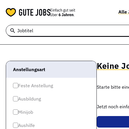
Alle
Jobtitel
Keine J
Anstellungsart
Feste Anstellung
Starte bitte ei
Ausbildung
Jetzt noch ein
Minijob
Aushilfe