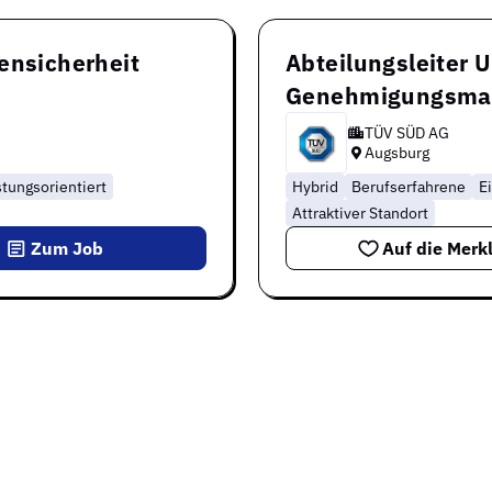
ensicherheit
Abteilungsleiter 
Genehmigungsma
TÜV SÜD AG
Augsburg
stungsorientiert
Hybrid
Berufserfahrene
E
Attraktiver Standort
Zum Job
Auf die Merkl