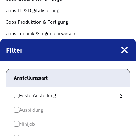
Jobs IT & Digitalisierung
Jobs Produktion & Fertigung
Jobs Technik & Ingenieurwesen
Jobs Soziales, Erziehung & Bildung
Filter
Jobs Gastronomie & Hotellerie
Top Städte
Anstellungsart
Jobs in München
Jobs in Berlin
Feste Anstellung
2
Jobs in Frankfurt
Ausbildung
Jobs in Hamburg
Minijob
Jobs in Düsseldorf