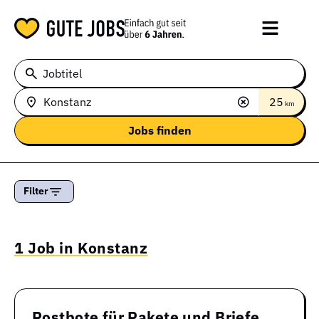
Jobtitel
25
km
Filter
1 Job in Konstanz
Postbote für Pakete und Briefe