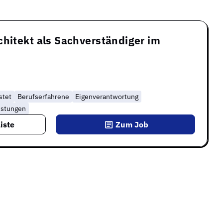
chitekt als Sachverständiger im
stet
Berufserfahrene
Eigenverantwortung
istungen
iste
Zum Job