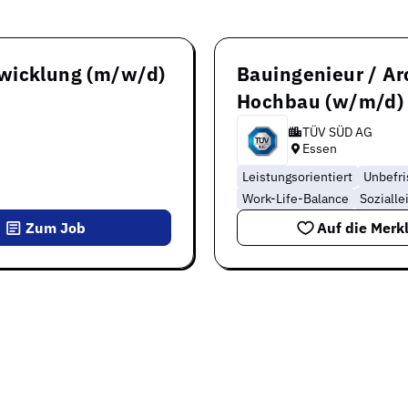
twicklung (m/w/d)
Bauingenieur / Ar
Hochbau (w/m/d)
TÜV SÜD AG
Essen
Leistungsorientiert
Unbefri
Work-Life-Balance
Sozialle
Zum Job
Auf die Merkl