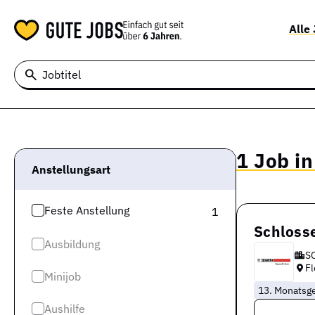
Alle
Jobtitel
1 Job in
Anstellungsart
Feste Anstellung
1
Schloss
Ausbildung
S
Fl
Minijob
13. Monatsge
Aushilfe