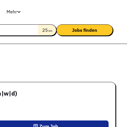
Mehr
25
km
m|w|d)
Zum Job