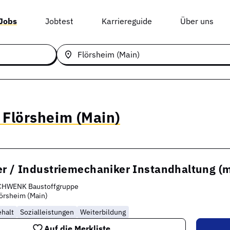
 Jobs
Jobtest
Karriereguide
Über uns
 Flörsheim (Main)
er / Industriemechaniker Instandhaltung (
CHWENK Baustoffgruppe
örsheim (Main)
halt
Sozialleistungen
Weiterbildung
Auf die Merkliste