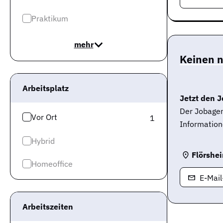
Praktikum
mehr
Keinen 
Arbeitsplatz
Jetzt den J
Der Jobagen
Vor Ort
1
Information
Hybrid
Flörshe
Homeoffice
E-Mai
Arbeitszeiten