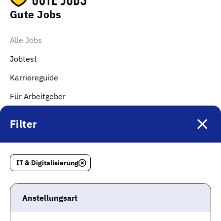
Gute Jobs
Alle Jobs
Jobtest
Karriereguide
Für Arbeitgeber
Über uns
Filter
Gute Unternehmen
Top Kategorien
IT & Digitalisierung
Jobs Logistik & Verkehr
Jobs Kaufmännische Berufe & Finanzwesen
Anstellungsart
Jobs Gesundheit & Pflege