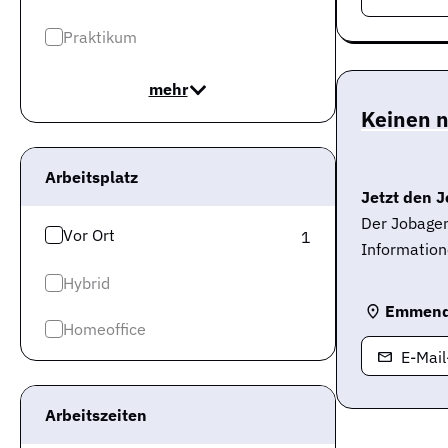
Praktikum
mehr
Keinen 
Arbeitsplatz
Jetzt den J
Der Jobagen
Vor Ort
1
Information
Hybrid
Emmend
Homeoffice
E-Mai
Arbeitszeiten