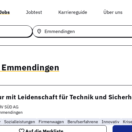
 Jobs
Jobtest
Karriereguide
Über uns
n Emmendingen
r mit Leidenschaft für Technik und Sicherh
ÜV SÜD AG
mmendingen
y
Sozialleistungen
Firmenwagen
Berufserfahrene
Innovativ
Kris
Auf die Merkliste