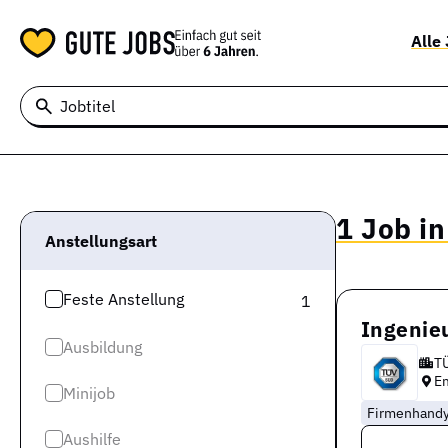
Alle
Jobtitel
1 Job i
Anstellungsart
Feste Anstellung
1
Ingenieu
Ausbildung
T
E
Minijob
Firmenhand
Aushilfe