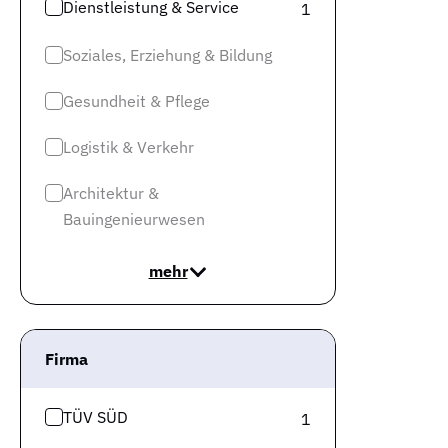
Dienstleistung & Service
1
Soziales, Erziehung & Bildung
Gesundheit & Pflege
Logistik & Verkehr
Architektur &
Bauingenieurwesen
mehr
Firma
TÜV SÜD
1