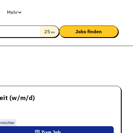
Mehr
25
km
eit (w/m/d)
ensicher
Zum Job