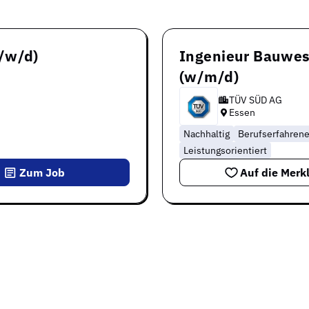
/w/d)
Ingenieur Bauwes
(w/m/d)
TÜV SÜD AG
Essen
Nachhaltig
Berufserfahren
Leistungsorientiert
Zum Job
Auf die Merkl