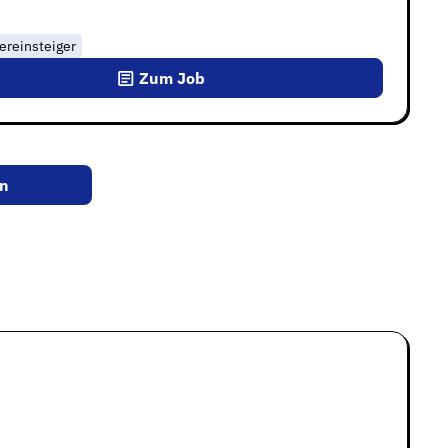
ereinsteiger
Zum Job
en