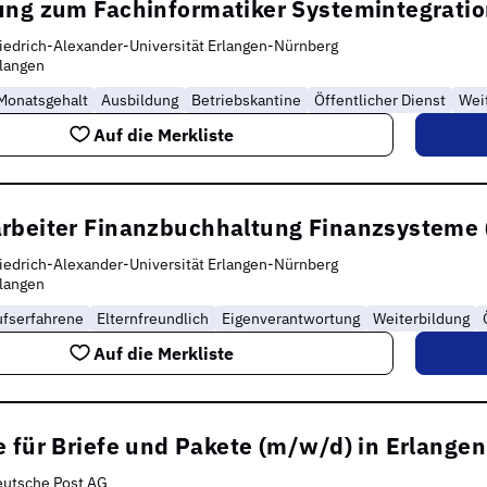
ung zum Fachinformatiker Systemintegrati
iedrich-Alexander-Universität Erlangen-Nürnberg
langen
Monatsgehalt
Ausbildung
Betriebskantine
Öffentlicher Dienst
Wei
Auf die Merkliste
rbeiter Finanzbuchhaltung Finanzsysteme
iedrich-Alexander-Universität Erlangen-Nürnberg
langen
ufserfahrene
Elternfreundlich
Eigenverantwortung
Weiterbildung
Auf die Merkliste
 für Briefe und Pakete (m/w/d) in Erlangen
eutsche Post AG