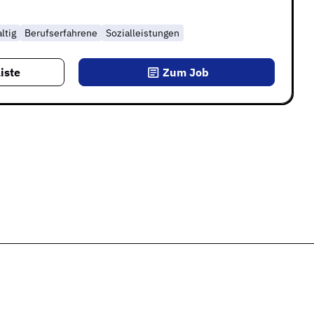
ltig
Berufserfahrene
Sozialleistungen
iste
Zum Job