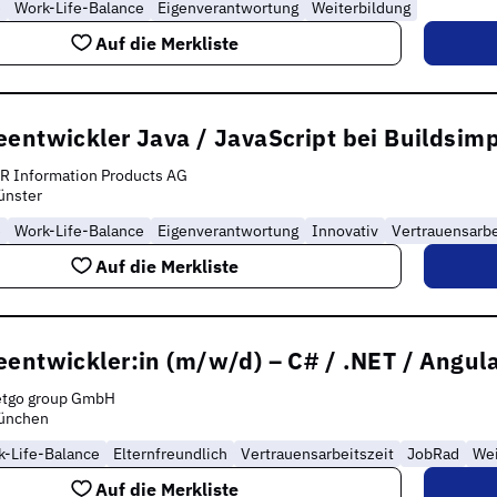
e
Work-Life-Balance
Eigenverantwortung
Weiterbildung
Auf die Merkliste
entwickler Java / JavaScript bei Buildsim
R Information Products AG
ünster
e
Work-Life-Balance
Eigenverantwortung
Innovativ
Vertrauensarbe
Auf die Merkliste
entwickler:in (m/w/d) – C# / .NET / Angula
etgo group GmbH
ünchen
k-Life-Balance
Elternfreundlich
Vertrauensarbeitszeit
JobRad
Wei
Auf die Merkliste