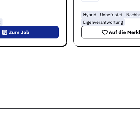
Hybrid
Unbefristet
Nachha
t
Eigenverantwortung
Zum Job
Auf die Merkl