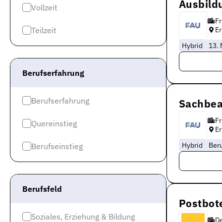
Ausbild
Vollzeit
Fr
Teilzeit
Er
Hybrid
13. 
Berufserfahrung
Berufserfahrung
Sachbea
Fr
Quereinstieg
Er
Hybrid
Ber
Berufseinstieg
Berufsfeld
Postbote
Soziales, Erziehung & Bildung
D