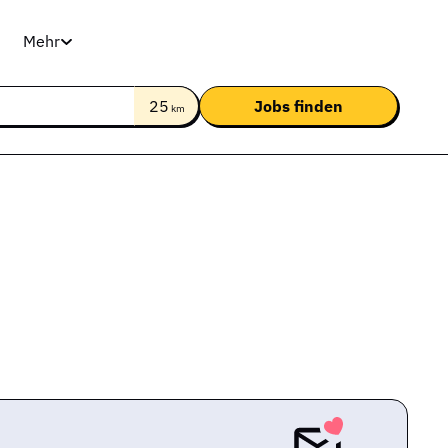
Mehr
25
km