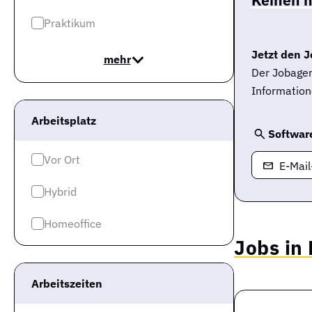
Praktikum
Jetzt den J
mehr
Der Jobagen
Information
Arbeitsplatz
Softwar
Vor Ort
E-Mai
Hybrid
Homeoffice
Jobs in
Arbeitszeiten