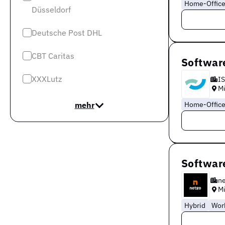
Home-Offic
Düsseldorf
Deutsche Post DHL
CBT Caritas
Software
XXXLutz
IS
M
mehr
Home-Offic
Software
n
M
Hybrid
Wor