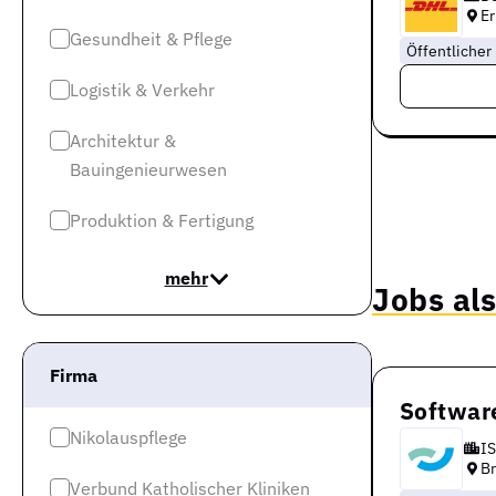
Er
Gesundheit & Pflege
Öffentlicher
Logistik & Verkehr
Architektur &
Bauingenieurwesen
Produktion & Fertigung
mehr
Jobs al
Firma
Softwar
Nikolauspflege
IS
B
Verbund Katholischer Kliniken