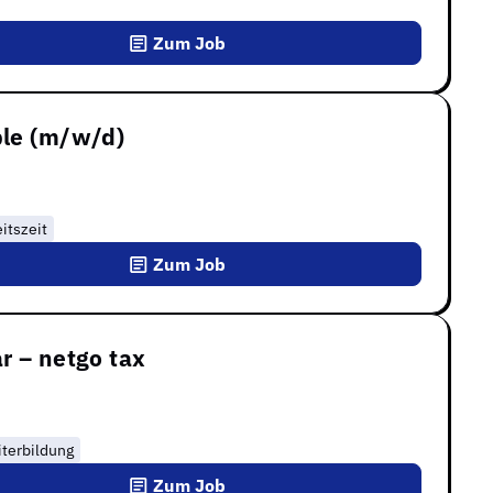
Zum Job
ple (m/w/d)
itszeit
Zum Job
r – netgo tax
terbildung
Zum Job