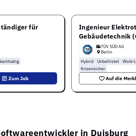
tändiger für
Ingenieur Elektro
Gebäudetechnik 
TÜV SÜD AG
Berlin
Nachhaltig
Hybrid
Unbefristet
Work-L
Krisensicher
Zum Job
Auf die Merkl
Softwareentwickler in Duisburg