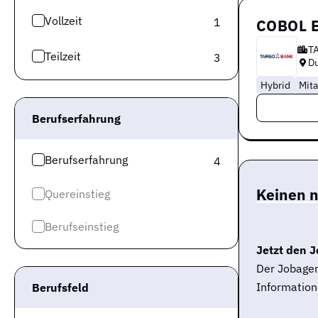
Vollzeit
1
COBOL E
T
Teilzeit
3
Du
Hybrid
Mita
Berufserfahrung
Berufserfahrung
4
Keinen 
Quereinstieg
Berufseinstieg
Jetzt den J
Der Jobagen
Information
Berufsfeld