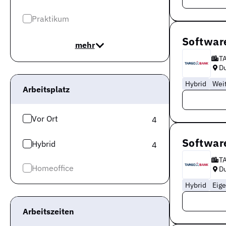
Praktikum
Softwar
mehr
T
Du
Hybrid
Wei
Arbeitsplatz
Vor Ort
4
Softwar
Hybrid
4
T
Homeoffice
Du
Hybrid
Eig
Arbeitszeiten