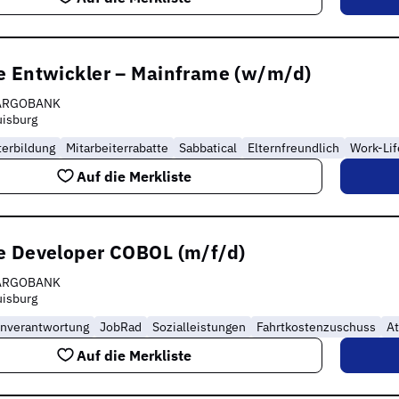
e Entwickler – Mainframe (w/m/d)
ARGOBANK
isburg
terbildung
Mitarbeiterrabatte
Sabbatical
Elternfreundlich
Work-Li
Auf die Merkliste
e Developer COBOL (m/f/d)
ARGOBANK
isburg
enverantwortung
JobRad
Sozialleistungen
Fahrtkostenzuschuss
At
Auf die Merkliste