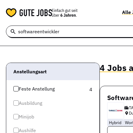
Alle
4 Jobs 
Anstellungsart
Feste Anstellung
4
Softwar
Ausbildung
T
Du
Minijob
Hybrid
Wor
Aushilfe