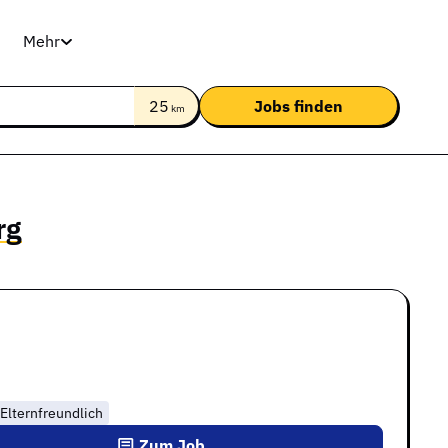
Mehr
25
km
rg
Elternfreundlich
Zum Job