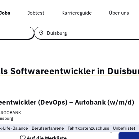
 Jobs
Jobtest
Karriereguide
Über uns
als Softwareentwickler in Duisbu
eentwickler (DevOps) – Autobank (w/m/d)
ARGOBANK
isburg
k-Life-Balance
Berufserfahrene
Fahrtkostenzuschuss
Unbefristet
Auf die Merkliste