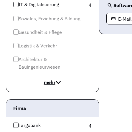
IT & Digitalisierung
4
Softwar
Soziales, Erziehung & Bildung
E-Mai
Gesundheit & Pflege
Logistik & Verkehr
Architektur &
Bauingenieurwesen
mehr
Firma
Targobank
4