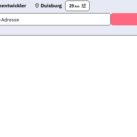
eentwickler
Duisburg
25
km
l-Adresse