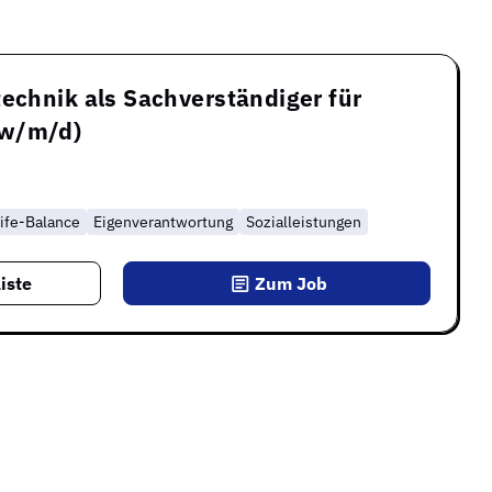
technik als Sachverständiger für
(w/m/d)
ife-Balance
Eigenverantwortung
Sozialleistungen
iste
Zum Job