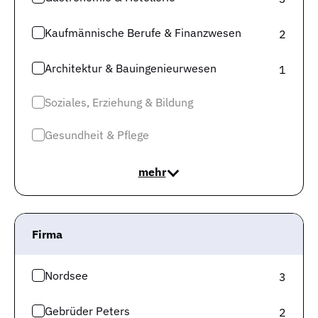
Gute Unternehmen
Kaufmännische Berufe & Finanzwesen
2
Top Kategorien
Architektur & Bauingenieurwesen
1
Jobs Logistik & Verkehr
Soziales, Erziehung & Bildung
Jobs Kaufmännische Berufe & Finanzwesen
Gesundheit & Pflege
Jobs Gesundheit & Pflege
Jobs IT & Digitalisierung
mehr
Jobs Produktion & Fertigung
Jobs Sonstige
Firma
Jobs Technik & Ingenieurwesen
Jobs Soziales, Erziehung & Bildung
Nordsee
3
Top Städte
Gebrüder Peters
2