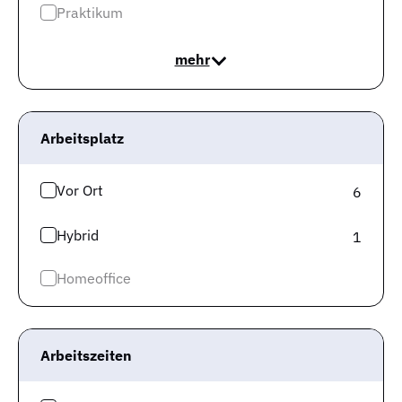
Praktikum
Neue Jobs für dich
mehr
Diese neuen Jobs passen zu deinen Interessen.
Arbeitsplatz
Lebensmitteltechnologe -
Produktentwicklung
Vor Ort
6
(m/w/d) - befristet -
Hybrid
1
Heristo AG
Ottersberg
Homeoffice
Befristet
Eigenverantwortung
Innovativ
Arbeitszeiten
Zum Job
Auf die Merkliste