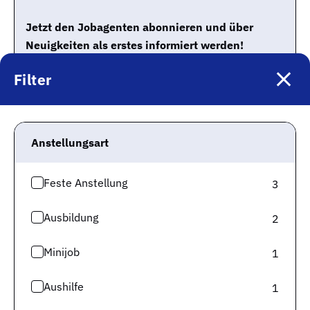
Jetzt den Jobagenten abonnieren und über
Neuigkeiten als erstes informiert werden!
Der Jobagent versorgt dich per E-Mail mit neuen
Filter
Stellenangeboten entsprechend deiner Suche und
weiteren allgemeinen Informationen zur Job-Suche.
Du kannst den Jobagenten selbstverständlich
jederzeit wieder abbestellen.
Anstellungsart
Sap consultant
Feste Anstellung
3
Ingolstadt
25
km
Ausbildung
2
E-Mail-Adresse
Minijob
1
Aushilfe
1