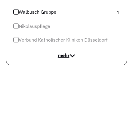
Jobs in München
Walbusch Gruppe
1
Jobs in Berlin
Nikolauspflege
Jobs in Frankfurt
Jobs in Hamburg
Verbund Katholischer Kliniken Düsseldorf
Jobs in Düsseldorf
mehr
Jobs in Köln
Jobs in Stuttgart
Jobs in Hannover
Mehr Infos
Impressum
Datenschutz
Datenschutz Jobspreader