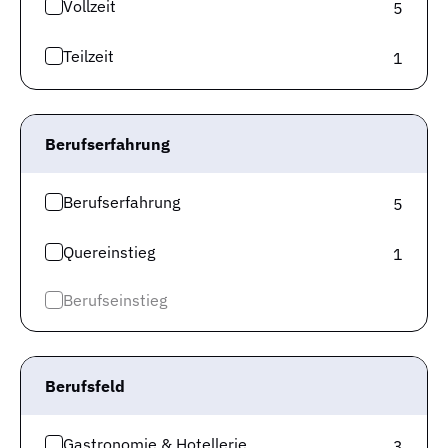
Vollzeit
5
Teilzeit
1
Alle Jobs
»
Jobs Ingolstadt
»
Sap Consultant
Berufserfahrung
Berufserfahrung
5
Gute Jobs
Quereinstieg
1
Alle Jobs
Berufseinstieg
Jobtest
Karriereguide
Berufsfeld
Für Arbeitgeber
Gastronomie & Hotellerie
3
Über uns