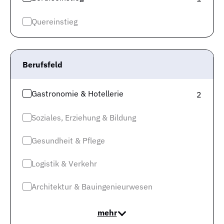
dem regionalen Arbeitsmarkt?
Quereinstieg
In der Arbeitsmarktregion Düsseldorf-Ruhr, in welcher
der Ort Bochum liegt, in dem Du Deinem Wunschberuf
nachgehen möchtest, verzeichnet die Statistik in der
Berufsfeld
Berufsgruppe „Berufe i.d. Kinderbetreuung, -erziehung”
im Monat Juli
4,80 Arbeitslose auf eine offene Stelle
.
Gastronomie & Hotellerie
2
Diese statistische Größe berechnet sich aus 1.095
offenen Stellen und 5.260 registrierten Arbeitslosen bei
Soziales, Erziehung & Bildung
der Bundesagentur für Arbeit.
Gesundheit & Pflege
Bei einem Wert von 3 und darunter bezeichnet man
einen Beruf als Engpassberuf. Die Arbeitgeber:innen
Logistik & Verkehr
haben große Mühe, ihre offenen Stellen zu besetzen. Die
Rede ist hier auch von einem Arbeitnehmermarkt. Der
Architektur & Bauingenieurwesen
Wert für Deinen Wunschberuf liegt nicht weit von der 3
entfernt und
entwickelt sich möglicherweise zu einem
mehr
Mangelberuf
. Daher solltest Du Dir den Trend genauer