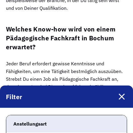
beispielsweise der Branche, in der Du tätig sein wirst
und von Deiner Qualifikation.
Welches Know-how wird von einem
Pädagogische Fachkraft in Bochum
erwartet?
Jeder Beruf erfordert gewisse Kenntnisse und
Fähigkeiten, um eine Tätigkeit bestmöglich auszuüben.
Strebst Du einen Job als Pädagogische Fachkraft an,
dann kommt es bei Dir auch auf folgende Skills an:
Filter
Psychologie
Rechtsvorschriften im sozialen Sektor
psychologische Entwicklung Heranwachsender
Anstellungsart
soziale Gerechtigkeit