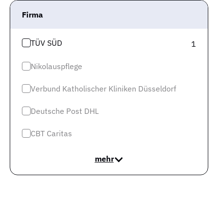
Firma
TÜV SÜD
1
In den letzten sechs Monaten gab es eine Veränderung
Nikolauspflege
des Verhältnisses von offenen Stellen und Arbeitslosen
Verbund Katholischer Kliniken Düsseldorf
um 4,02%. Das ist eine maßvolle Entwicklung
beziehungsweise Schwankung. Von größeren
Deutsche Post DHL
Umbrüchen auf dem (lokalen) Arbeitsmarkt ist erst
einmal nicht auszugehen.
CBT Caritas
Nachfolgend ist die Trend-Entwicklung anhand der
mehr
absoluten Marktzahlen in einer Grafik dargestellt.