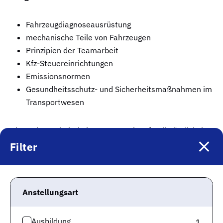
Fahrzeugdiagnoseausrüstung
mechanische Teile von Fahrzeugen
Prinzipien der Teamarbeit
Kfz-Steuereinrichtungen
Emissionsnormen
Gesundheitsschutz- und Sicherheitsmaßnahmen im
Transportwesen
Diese Liste erhebt keinen Anspruch auf Vollständigkeit.
Was Dein Arbeitgeber genau von Dir fordert, entnimmst
Filter
Du bitte der entsprechenden Stellenausschreibung.
Welche Aufgaben habe ich als KFZ
Anstellungsart
Mechatroniker in Ludwigsburg
auszuführen?
Ausbildung
1