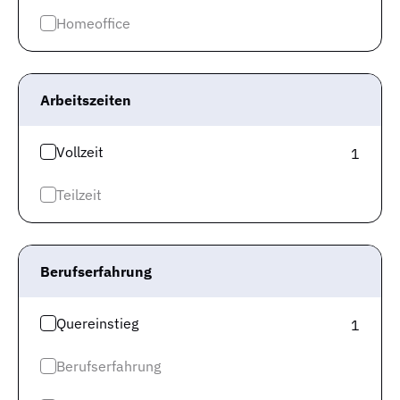
Unternehmen und abhängig von Deinen bereits
Homeoffice
gesammelten Erfahrungen, können weitere Tätigkeiten
auf Dich zukommen.
Arbeitszeiten
Wie sind meine Chancen als KFZ
Mechatroniker auf dem regionalen
Vollzeit
1
Arbeitsmarkt?
Teilzeit
Wir verraten Dir, wie Deine Chancen auf eine
erfolgreiche Bewerbung als KFZ Mechatroniker in
Ludwigsburg sind. Laut offiziellen Zahlen stehen in der
Berufserfahrung
Berufsgruppe “Berufe in der Kraftfahrzeugtechnik” im
Monat 981 registrierten Arbeitslosen bei der
Quereinstieg
1
Bundesagentur für Arbeit 542 offene Stellen gegenüber.
So kamen in der Arbeitsmarktregion Stuttgart, in der Du
Berufserfahrung
einen neuen Job suchst,
im Juni 2026 1,81