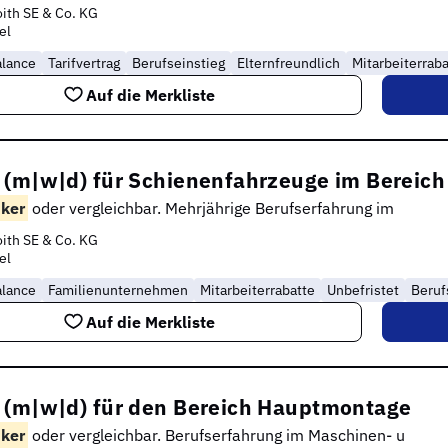
ith SE & Co. KG
el
alance
Tarifvertrag
Berufseinstieg
Elternfreundlich
Mitarbeiterraba
Auf die Merkliste
 (m|w|d) für Schienenfahrzeuge im Bereic
ker
oder vergleichbar. Mehrjährige Berufserfahrung im
ith SE & Co. KG
el
alance
Familienunternehmen
Mitarbeiterrabatte
Unbefristet
Beruf
Auf die Merkliste
 (m|w|d) für den Bereich Hauptmontage
ker
oder vergleichbar. Berufserfahrung im Maschinen- u