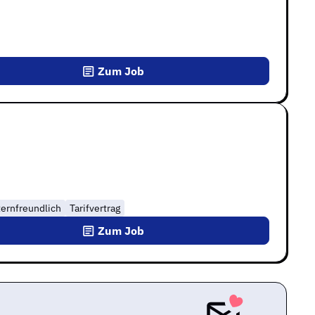
Zum Job
ternfreundlich
Tarifvertrag
Zum Job