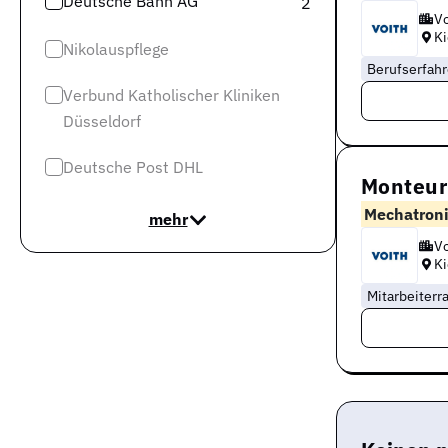
Deutsche Bahn AG
2
Vo
Ki
Nikolauspflege
Berufserfah
Verbund Katholischer Kliniken
Düsseldorf
Deutsche Post DHL
Monteur 
Mechatroni
mehr
Vo
Ki
Mitarbeiterr