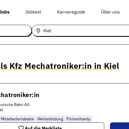
 Jobs
Jobtest
Karriereguide
Über uns
ls Kfz Mechatroniker:in in Kiel
hatroniker:in
eutsche Bahn AG
el
Mitarbeiterrabatte
Weiterbildung
Firmenhandy
Auf die Merkliste