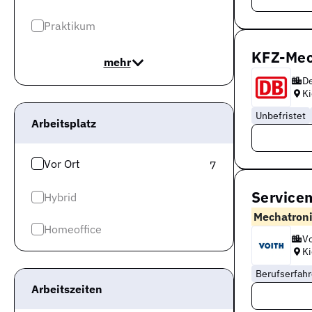
Praktikum
KFZ-Mec
mehr
D
Ki
Unbefristet
Arbeitsplatz
Vor Ort
7
Service
Hybrid
Mechatroni
Homeoffice
Vo
Ki
Berufserfah
Arbeitszeiten