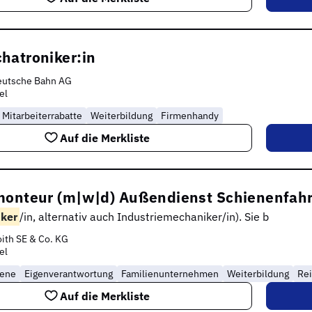
hatroniker:in
eutsche Bahn AG
el
Mitarbeiterrabatte
Weiterbildung
Firmenhandy
Auf die Merkliste
monteur (m|w|d) Außendienst Schienenfah
ker
/in, alternativ auch Industriemechaniker/in). Sie b
ith SE & Co. KG
el
rene
Eigenverantwortung
Familienunternehmen
Weiterbildung
Rei
Auf die Merkliste