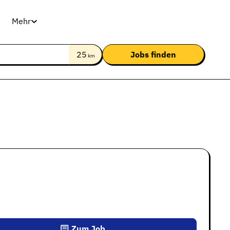
Mehr
25
km
Zum Job