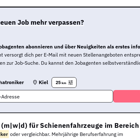
neuen Job mehr verpassen?
obagenten abonnieren und über Neuigkeiten als erstes inf
t versorgt dich per E-Mail mit neuen Stellenangeboten entsp
en zur Job-Suche. Du kannst den Jobagenten selbstverständlic
hatroniker
Kiel
25
km
l-Adresse
 (m|w|d) für Schienenfahrzeuge im Bereic
ker
oder vergleichbar. Mehrjährige Berufserfahrung im