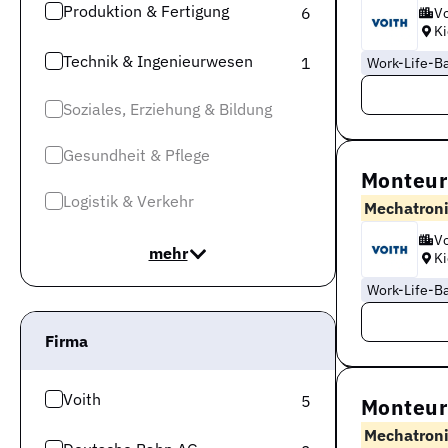
Produktion & Fertigung
6
Vo
Ki
Technik & Ingenieurwesen
1
Work-Life-B
Soziales, Erziehung & Bildung
Gesundheit & Pflege
Monteur
Logistik & Verkehr
Mechatroni
Vo
mehr
Ki
Work-Life-B
Firma
Voith
5
Monteur
Mechatroni