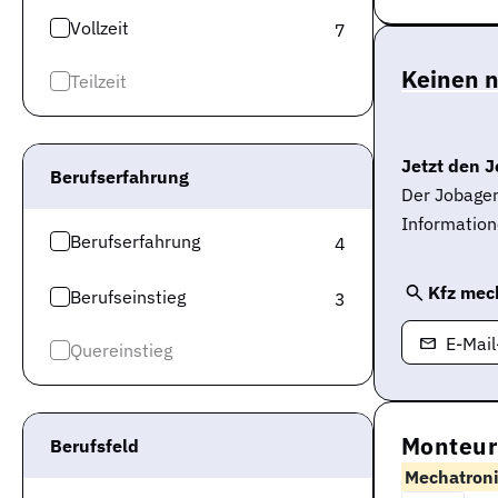
Vollzeit
7
Keinen 
Teilzeit
Jetzt den J
Berufserfahrung
Der Jobagen
Information
Berufserfahrung
4
Kfz mec
Berufseinstieg
3
E-Mai
Quereinstieg
Monteur
Berufsfeld
Mechatroni