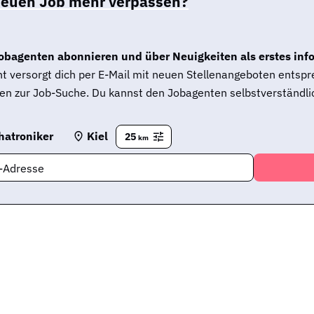
neuen Job mehr verpassen?
obagenten abonnieren und über Neuigkeiten als erstes inf
t versorgt dich per E-Mail mit neuen Stellenangeboten entsp
en zur Job-Suche. Du kannst den Jobagenten selbstverständlic
hatroniker
Kiel
25
km
l-Adresse