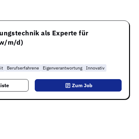
ungstechnik als Experte für
(w/m/d)
it
Berufserfahrene
Eigenverantwortung
Innovativ
iste
Zum Job