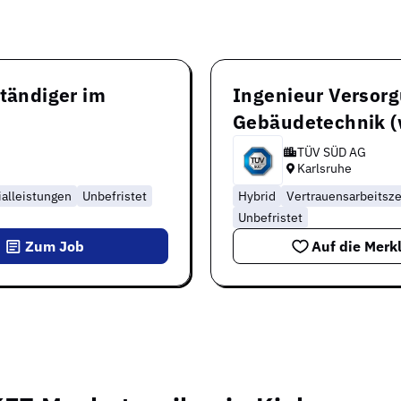
ständiger im
Ingenieur Versorg
Gebäudetechnik 
TÜV SÜD AG
Karlsruhe
ialleistungen
Unbefristet
Hybrid
Vertrauensarbeitsze
Unbefristet
Zum Job
Auf die Merkl