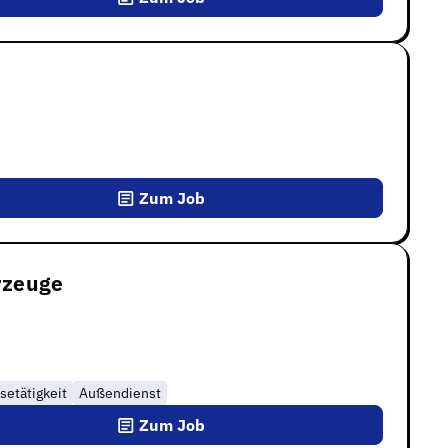
Zum Job
rzeuge
setätigkeit
Außendienst
Zum Job