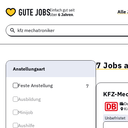
Alle
7 Jobs a
Anstellungsart
Feste Anstellung
7
KFZ-Mec
Ausbildung
D
Ki
Minijob
Unbefristet
Aushilfe