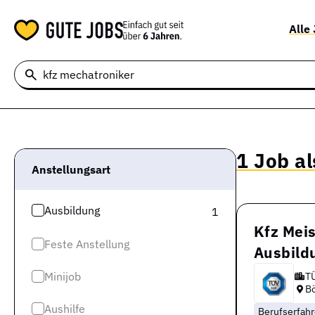
Alle
1 Job al
Anstellungsart
Ausbildung
1
Kfz Mei
Feste Anstellung
Ausbild
Minijob
T
B
Aushilfe
Berufserfah