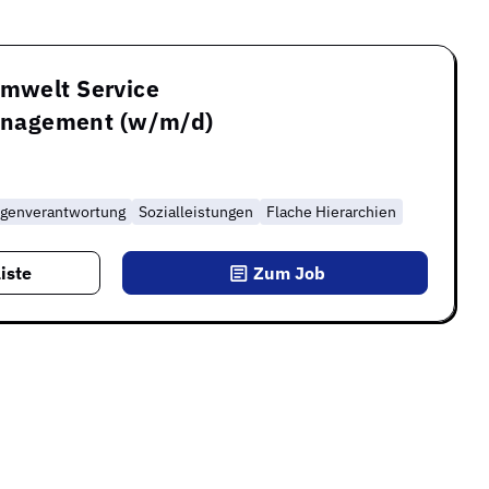
Umwelt Service
nagement (w/m/d)
igenverantwortung
Sozialleistungen
Flache Hierarchien
iste
Zum Job