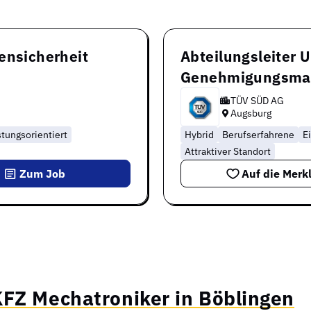
ensicherheit
Abteilungsleiter 
Genehmigungsma
TÜV SÜD AG
Augsburg
stungsorientiert
Hybrid
Berufserfahrene
E
Attraktiver Standort
Zum Job
Auf die Merkl
KFZ Mechatroniker in Böblingen