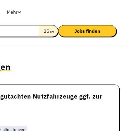
Mehr
25
km
gen
gutachten Nutzfahrzeuge ggf. zur
zialleistungen