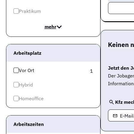
Praktikum
mehr
Keinen 
Arbeitsplatz
Jetzt den J
Vor Ort
1
Der Jobagen
Information
Hybrid
Homeoffice
Kfz mec
E-Mai
Arbeitszeiten