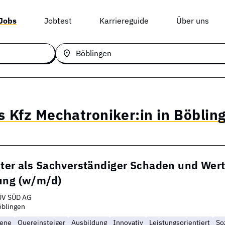
 Jobs
Jobtest
Karriereguide
Über uns
s Kfz Mechatroniker:in in Böblin
ster als Sachverständiger Schaden und Wert
ung (w/m/d)
ÜV SÜD AG
öblingen
rene
Quereinsteiger
Ausbildung
Innovativ
Leistungsorientiert
So