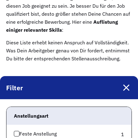
diesen Job geeignet zu sein. Je besser Du für den Job
qualifiziert bist, desto größer stehen Deine Chancen auf
eine erfolgreiche Bewerbung. Hier eine
Auflistung
einiger relevanter Skills
:
Diese Liste erhebt keinen Anspruch auf Vollständigkeit.
Was Dein Arbeitgeber genau von Dir fordert, entnimmst
Du bitte der entsprechenden Stellenausschreibung.
Welche Tätigkeiten erledige ich als
Filter
Kaufmännischer Mitarbeiter in
Erlangen?
Anstellungsart
In Deinem Job als Kaufmännischer Mitarbeiter hast Du
jeden Tag interessante Aufgaben zu erledigen
. Dazu
zählen auch folgende Tätigkeiten:
Feste Anstellung
1