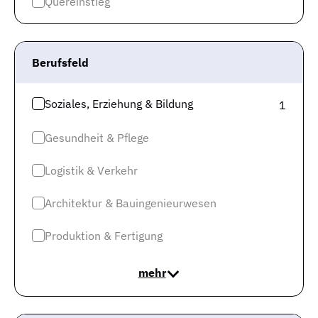
Quereinstieg
Besetzung ihrer offenen Stellen praktisch freie Wahl. Du
solltest Dich davon aber nicht entmutigen lassen,
sondern die Situation als Herausforderung sehen und
Berufsfeld
Dich bei Deiner Bewerbung besonders ins Zeug legen.
Soziales, Erziehung & Bildung
1
Gesundheit & Pflege
Logistik & Verkehr
Architektur & Bauingenieurwesen
Produktion & Fertigung
mehr
In den letzten sechs Monaten gab es eine Veränderung