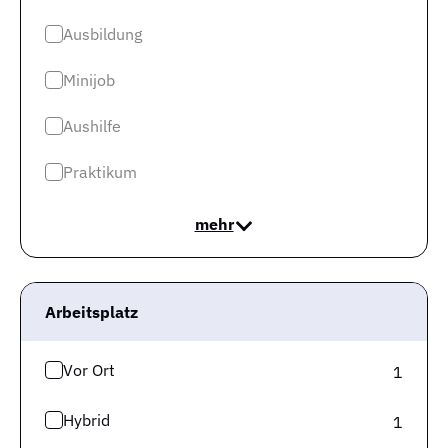
Ausbildung
Postsendungen bearbeiten
Formulare ausfüllen
Minijob
Pakete und Lieferungen verarbeiten
Grammatik- und Rechtschreibregeln anwenden
Aushilfe
Schriftverkehrsunterlagen aktuell halten
mit Kunden kommunizieren
Praktikum
mehr
Wenn Du Dein gesamtes Aufgabenspektrum
kennenlernen möchtest, informiere Dich am besten in
der Stellenbeschreibung Deines Wunschjobs oder frage
bei Deinem künftigen Arbeitgeber nach.
Arbeitsplatz
Wie sind meine Chancen als
Vor Ort
1
Kaufmännischer Mitarbeiter auf dem
Hybrid
1
regionalen Arbeitsmarkt?