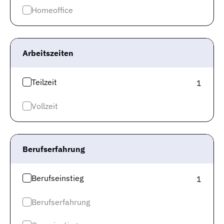
Homeoffice
Wir verraten Dir, wie Deine Chancen auf eine
erfolgreiche Bewerbung als Kaufmännischer Mitarbeiter
in Erlangen sind. Laut offiziellen Zahlen stehen in der
Arbeitszeiten
Berufsgruppe “Büro- und Sekretariatskräfte (o.S.)” im
Monat 4.602 registrierten Arbeitslosen bei der
Teilzeit
1
Bundesagentur für Arbeit 367 offene Stellen gegenüber.
So kamen in der Arbeitsmarktregion Nürnberg, in der Du
Vollzeit
einen neuen Job suchst,
im Juni 2026 12,54
Arbeitslose auf eine offene Stelle
.
Bei dem von Dir gesuchten Beruf in der
Berufserfahrung
Arbeitsmarktregion Nürnberg liegt das Verhältnis von
Arbeitslosen und offenen Stellen über 5. Das heißt: Es
Berufseinstieg
1
existiert ein Arbeitgebermarkt, auf dem es ein großes
Angebot an Fachkräften gibt, die auf Jobsuche sind. Du
Berufserfahrung
konkurrierst also mit vielen Arbeitssuchenden um
Deinen Wunschjob. Unternehmen haben bei der