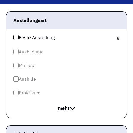
beispielsweise wissen, wie viele Jobs es in Deiner
Region gibt und wie viele andere Arbeitssuchende es auf
Anstellungsart
das passende Jobangebot gibt? Dann bist du hier
richtig! Wir verraten Dir, wieviel Gehalt Du erwarten
kannst und einiges mehr. So findest Du einfach und
Feste Anstellung
8
smart Deinen neuen Traumjob.
Ausbildung
Stöbere aber vorher durch die aktuell 8 offenen Stellen
als Ingenieur Maschinenbau in Wolfsburg. Eventuell ist
Minijob
das passende Jobangebot für Dich dabei, so dass es
Aushilfe
letztlich heißt:
„Ich habe ein Stellenangebot als Ingenieur
Maschinenbau gesucht und dank Gute Jobs in Wolfsburg
Praktikum
gefunden!“
mehr
Welche Anstellungsarten für Ingenieur