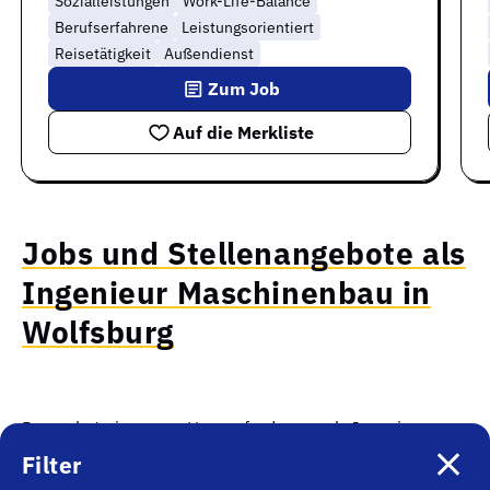
Sozialleistungen
Work-Life-Balance
Berufserfahrene
Leistungsorientiert
Reisetätigkeit
Außendienst
Zum Job
Auf die Merkliste
Jobs und Stellenangebote als
Ingenieur Maschinenbau in
Wolfsburg
Du suchst eine neue Herausforderung als Ingenieur
Maschinenbau in Wolfsburg? Wir liefern Dir auf dieser
Filter
Seite
aktuelles Arbeitsmarkt Know-how
. Du willst