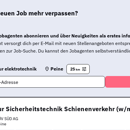
neuen Job mehr verpassen?
obagenten abonnieren und über Neuigkeiten als erstes inf
t versorgt dich per E-Mail mit neuen Stellenangeboten entsp
en zur Job-Suche. Du kannst den Jobagenten selbstverständlic
r elektrotechnik
Peine
25
km
l-Adresse
ur Sicherheitstechnik Schienenverkehr (w/
ÜV SÜD AG
eine