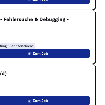
 - Fehlersuche & Debugging -
tung
Berufserfahrene
Zum Job
/d)
Zum Job