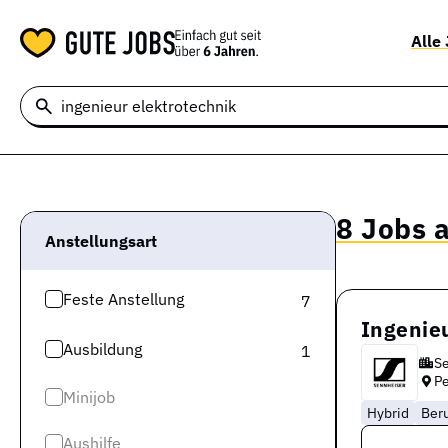
Alle
8 Jobs a
Anstellungsart
Feste Anstellung
7
Ingenie
Ausbildung
1
Se
P
Minijob
Hybrid
Ber
Aushilfe