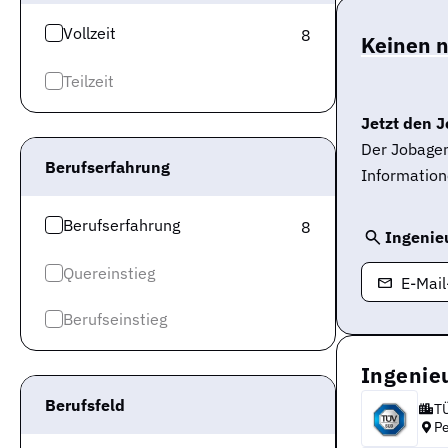
Vollzeit
8
Keinen 
Teilzeit
Jetzt den J
Der Jobagen
Berufserfahrung
Information
Berufserfahrung
8
Ingenieu
Quereinstieg
E-Mai
Berufseinstieg
Ingenie
Berufsfeld
T
P