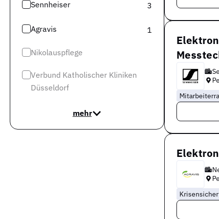
Sennheiser
3
Agravis
1
Elektron
Nikolauspflege
Messtec
Se
Verbund Katholischer Kliniken
P
Düsseldorf
Mitarbeiterr
mehr
Elektron
Ne
P
Krisensicher