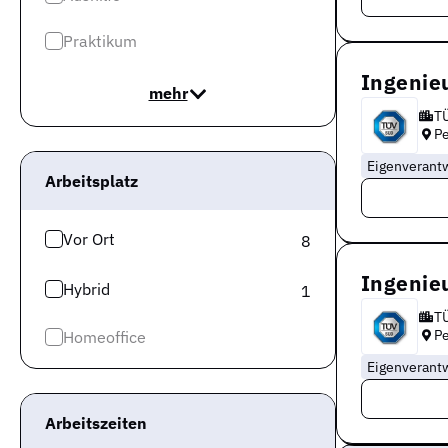
Praktikum
Ingenie
mehr
T
P
Eigenverant
Arbeitsplatz
Vor Ort
8
Ingenie
Hybrid
1
T
P
Homeoffice
Eigenverant
Arbeitszeiten