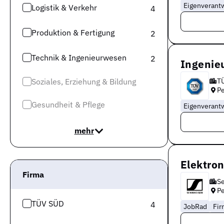
Eigenverant
Logistik & Verkehr
4
Produktion & Fertigung
2
Technik & Ingenieurwesen
2
Ingenieu
Soziales, Erziehung & Bildung
T
P
Gesundheit & Pflege
Eigenverant
mehr
Elektro
Firma
Se
P
TÜV SÜD
4
JobRad
Fi