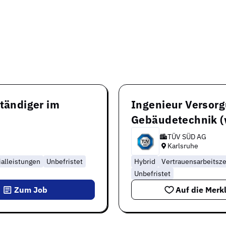
ständiger im
Ingenieur Versorg
Gebäudetechnik 
TÜV SÜD AG
Karlsruhe
ialleistungen
Unbefristet
Hybrid
Vertrauensarbeitsze
Unbefristet
Zum Job
Auf die Merkl