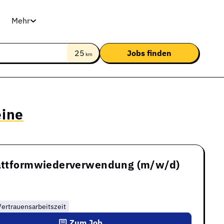
Mehr
25
km
eine
Plattformwiederverwendung (m/w/d)
Vertrauensarbeitszeit
Zum Job