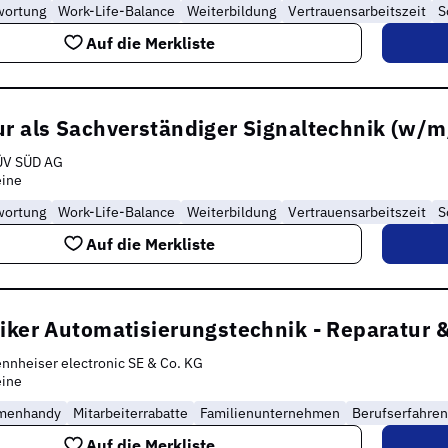
wortung
Work-Life-Balance
Weiterbildung
Vertrauensarbeitszeit
S
Auf die Merkliste
r als Sachverständiger Signaltechnik (w/m
ÜV SÜD AG
eine
wortung
Work-Life-Balance
Weiterbildung
Vertrauensarbeitszeit
S
Auf die Merkliste
niker Automatisierungstechnik - Reparatur
nnheiser electronic SE & Co. KG
eine
rmenhandy
Mitarbeiterrabatte
Familienunternehmen
Berufserfahre
Auf die Merkliste