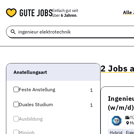
Alle
2 Jobs 
Anstellungsart
Feste Anstellung
1
Ingenieu
Duales Studium
1
(w/m/d)
T
Ausbildung
M
Minijob
Hybrid
Eig