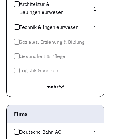
Architektur &
1
Bauingenieurwesen
Technik & Ingenieurwesen
1
Soziales, Erziehung & Bildung
Gesundheit & Pflege
Logistik & Verkehr
mehr
Firma
Deutsche Bahn AG
1