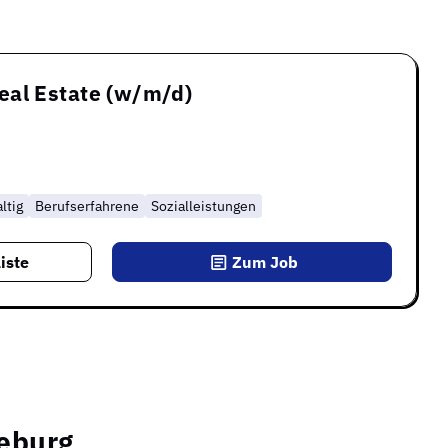
eal Estate (w/m/d)
ltig
Berufserfahrene
Sozialleistungen
iste
Zum Job
deburg