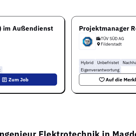
d) im Außendienst
Projektmanager R
TÜV SÜD AG
Filderstadt
Hybrid
Unbefristet
Nachha
t
Eigenverantwortung
Zum Job
Auf die Merkl
Ingenieur Elektrotechnik in Mag