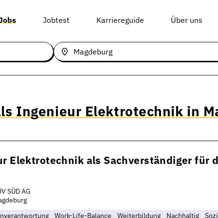
 Jobs
Jobtest
Karriereguide
Über uns
als Ingenieur Elektrotechnik in 
r Elektrotechnik als Sachverständiger für 
ÜV SÜD AG
agdeburg
enverantwortung
Work-Life-Balance
Weiterbildung
Nachhaltig
Sozi