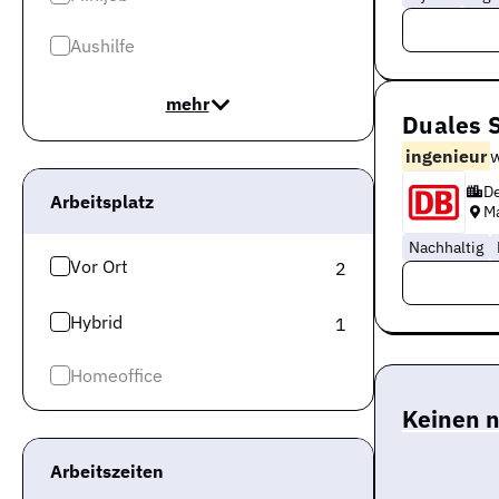
Aushilfe
mehr
Duales 
ingenieur
w
D
Arbeitsplatz
M
Nachhaltig
Vor Ort
2
Hybrid
1
Homeoffice
Keinen 
Arbeitszeiten