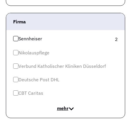
Firma
Sennheiser
2
Im letzten halben Jahr erfolgte eine Veränderung des
Nikolauspflege
Verhältnisses von offenen Stellen und Arbeitslosen um
Verbund Katholischer Kliniken Düsseldorf
-29,09%. Das stellt eine Verringerung des Angebots und
damit einen
Vorteil für Arbeitnehmer:innen von mehr
Deutsche Post DHL
als 10 %
dar.
CBT Caritas
In nachfolgender Grafik wird die Entwicklung der Trends
nochmal anhand der absoluten Marktzahlen
mehr
veranschaulicht.