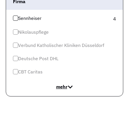
Firma
Bauteile befestigen
Sennheiser
4
Wenn Du Dir vorstellen kannst, mindestens acht
Stunden am Tag (in Vollzeit) diese Tätigkeiten
Nikolauspflege
auszuüben – perfekt! Das war natürlich nur ein kleiner
Ausschnitt aus Deinem Aufgabenspektrum. Abhängig
Verbund Katholischer Kliniken Düsseldorf
vom Arbeitgeber und Deiner beruflichen Vorerfahrung
Deutsche Post DHL
können weitere Aufgaben auf Dich warten.
CBT Caritas
Wie sind meine Chancen als
mehr
Elektroniker Für
Automatisierungstechnik auf dem
regionalen Arbeitsmarkt?
Wir verraten Dir, wie Deine Chancen auf eine