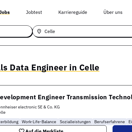
 Jobs
Jobtest
Karriereguide
Über uns
ls Data Engineer in Celle
Development Engineer Transmission Techno
nnheiser electronic SE & Co. KG
lle
terbildung
Work-Life-Balance
Sozialleistungen
Berufserfahrene
E
Auf die Merkliste