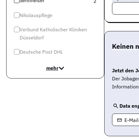
Sennheiser
2
Nikolauspflege
Verbund Katholischer Kliniken
Düsseldorf
Keinen 
Deutsche Post DHL
mehr
Jetzt den J
Der Jobagen
Information
Data en
E-Mai