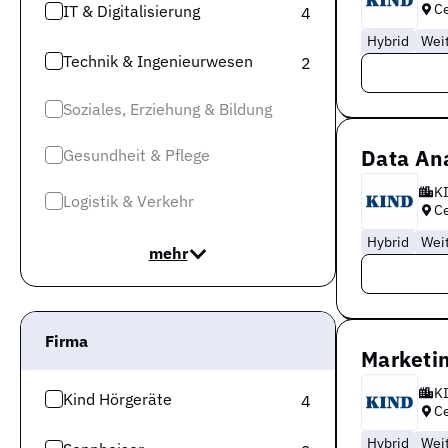
Ce
IT & Digitalisierung
4
Hybrid
Wei
Technik & Ingenieurwesen
2
Soziales, Erziehung & Bildung
Data Ana
Gesundheit & Pflege
K
Logistik & Verkehr
Ce
Hybrid
Wei
mehr
Firma
Marketi
K
Kind Hörgeräte
4
Ce
Hybrid
Wei