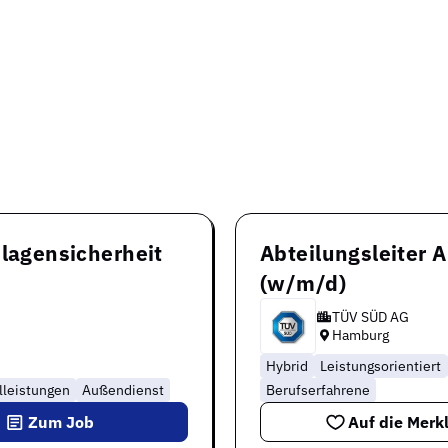
nlagensicherheit
Abteilungsleiter 
(w/m/d)
TÜV SÜD AG
Hamburg
Hybrid
Leistungsorientiert
lleistungen
Außendienst
Berufserfahrene
Zum Job
Auf die Merkl