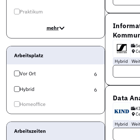
Praktikum
Informat
mehr
Kommuni
Se
Ce
Arbeitsplatz
Hybrid
Wei
Vor Ort
6
Hybrid
6
Data An
Homeoffice
K
Ce
Hybrid
Wei
Arbeitszeiten