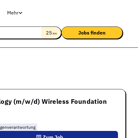
Mehr
25
km
logy (m/w/d) Wireless Foundation
igenverantwortung
Zum Job