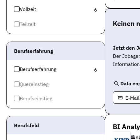
Vollzeit
6
Keinen 
Teilzeit
Jetzt den J
Berufserfahrung
Der Jobagen
Information
Berufserfahrung
6
Data en
Quereinstieg
E-Mai
Berufseinstieg
Berufsfeld
BI Analy
K