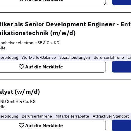
iker als Senior Development Engineer - En
kationstechnik (m/w/d)
nnheiser electronic SE & Co. KG
lle
terbildung
Work-Life-Balance
Sozialleistungen
Berufserfahrene
E
Auf die Merkliste
alyst (w/m/d)
IND GmbH & Co. KG
lle
terbildung
Berufserfahrene
Mitarbeiterrabatte
Attraktiver Standort
Auf die Merkliste