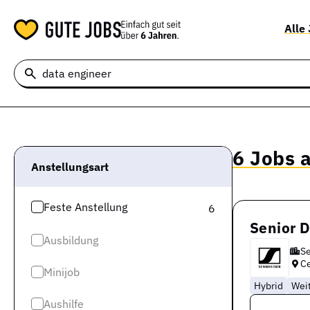
Alle
6 Jobs a
Anstellungsart
Feste Anstellung
6
Senior 
Ausbildung
Se
Ce
Minijob
Hybrid
Wei
Aushilfe