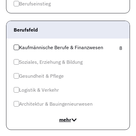
Berufseinstieg
Berufsfeld
Kaufmännische Berufe & Finanzwesen
8
Soziales, Erziehung & Bildung
Gesundheit & Pflege
Logistik & Verkehr
Spannend ist auch der Blick beim Gehalt auf ganz
Deutschland. Das bundesweite monatliche
Architektur & Bauingenieurwesen
Durchschnittsgehalt beträgt 5.071 brutto. Für die
unteren 10% wird 3.055 Euro und weniger geschätzt.
mehr
Für die Top 10% liegt die Schätzung bei 7.450 und mehr
Euro pro Monat.