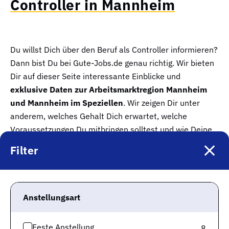
Controller in Mannheim
Du willst Dich über den Beruf als Controller informieren?
Dann bist Du bei Gute-Jobs.de genau richtig. Wir bieten
Dir auf dieser Seite interessante Einblicke und
exklusive Daten zur Arbeitsmarktregion Mannheim
und Mannheim im Speziellen
. Wir zeigen Dir unter
anderem, welches Gehalt Dich erwartet, welche
Voraussetzungen Du mitbringen solltest und wie Deine
Erfolgschancen im Falle einer Bewerbung stehen. Sieh
Filter
Dir zuvor aber unsere Stellenangebote zu Deiner Suche
in unserer Jobbörse an, denn vielleicht ist darunter
bereits Dein Perfect Match.
Anstellungsart
Feste Anstellung
8