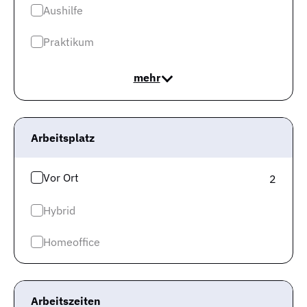
Aushilfe
Jobs in Köln
Praktikum
Jobs in Stuttgart
Jobs in Hannover
mehr
Mehr Infos
Impressum
Arbeitsplatz
Datenschutz
Vor Ort
2
Datenschutz Jobspreader
Karriere
Hybrid
Cookie-Einwilligung
Homeoffice
Keinen neuen Job mehr
verpassen?
Arbeitszeiten