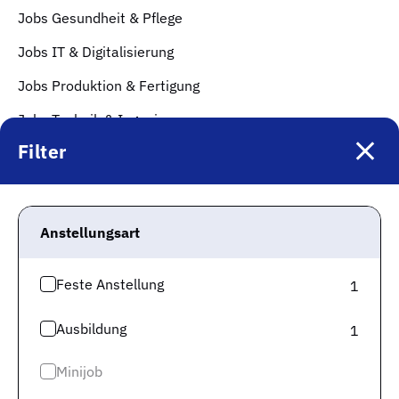
Jobs Gesundheit & Pflege
Jobs IT & Digitalisierung
Jobs Produktion & Fertigung
Jobs Technik & Ingenieurwesen
Filter
Jobs Soziales, Erziehung & Bildung
Jobs Gastronomie & Hotellerie
Top Städte
Anstellungsart
Jobs in München
Feste Anstellung
1
Jobs in Berlin
Jobs in Frankfurt
Ausbildung
1
Jobs in Hamburg
Minijob
Jobs in Düsseldorf