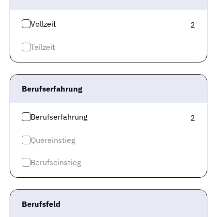
Jetzt den Jobagenten abonnieren und über
Vollzeit
2
Neuigkeiten als erstes informiert werden!
Der Jobagent versorgt dich per E-Mail mit neuen
Teilzeit
Stellenangeboten entsprechend deiner Suche und
weiteren allgemeinen Informationen zur Job-Suche.
Du kannst den Jobagenten selbstverständlich
Berufserfahrung
jederzeit wieder abbestellen.
Berufserfahrung
2
Jobtitle
Quereinstieg
0
Stadt
km
Berufseinstieg
E-Mail-Adresse
Berufsfeld
© 2008-2026 Gute-Jobs.de und Jobspreader sind Services der Wollmilchsau GmbH