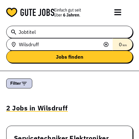
Jobtitel
0
km
Filter
2 Jobs in Wilsdruff
Servicetechniker Elektroniker