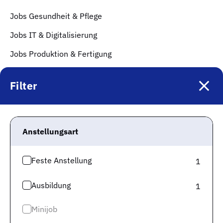
Jobs Gesundheit & Pflege
Jobs IT & Digitalisierung
Jobs Produktion & Fertigung
Jobs Technik & Ingenieurwesen
Filter
Jobs Soziales, Erziehung & Bildung
Jobs Gastronomie & Hotellerie
Top Städte
Anstellungsart
Jobs in München
Feste Anstellung
1
Jobs in Berlin
Ausbildung
1
Jobs in Frankfurt
Jobs in Hamburg
Minijob