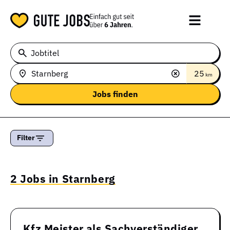
Jobtitel
25
km
Filter
2 Jobs in Starnberg
Kfz Meister als Sachverständiger