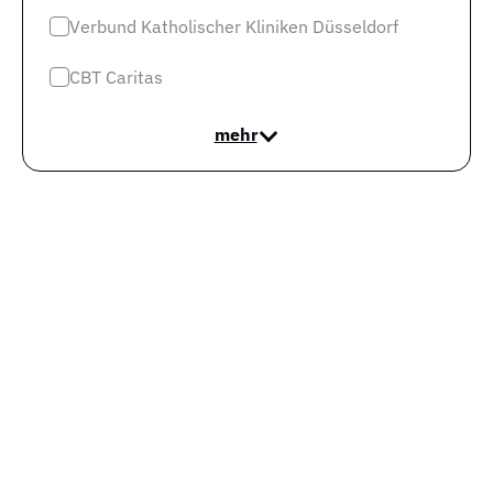
sie aktuell bei durchschnittlich 155 Tagen
. Und in den
Verbund Katholischer Kliniken Düsseldorf
letzten 6 Monaten hat sich dieser Wert um -9%
CBT Caritas
verringert.
Die Besetzungen der offenen Stellen gehen
schneller voran
.
mehr
Wie ist die Lage 2026 in der