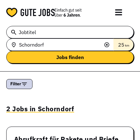
Jobtitel
25
km
Filter
2 Jobs in Schorndorf
Abrufkraft für Pakete und Briefe