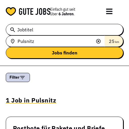
Jobtitel
25
km
Filter
1 Job in Pulsnitz
Postbote für Pakete und Briefe