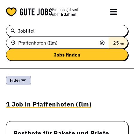
Jobtitel
25
km
Filter
1 Job in Pfaffenhofen (Ilm)
Postbote für Pakete und Briefe