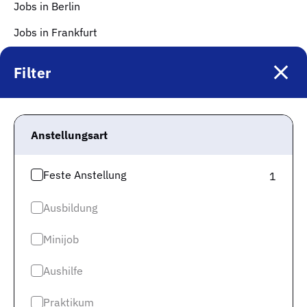
Jobs in Berlin
Jobs in Frankfurt
Jobs in Hamburg
Filter
Jobs in Düsseldorf
Jobs in Köln
Anstellungsart
Jobs in Stuttgart
Jobs in Hannover
Feste Anstellung
1
Mehr Infos
Ausbildung
Impressum
Minijob
Datenschutz
Datenschutz Jobspreader
Aushilfe
Karriere
Praktikum