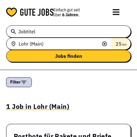
Jobtitel
25
km
Filter
1 Job in Lohr (Main)
Postbote für Pakete und Briefe