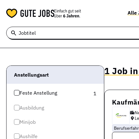
Alle
Jobtitel
1 Job i
Anstellungsart
Feste Anstellung
1
Kaufmän
Ausbildung
Ne
L
Minijob
Berufserfah
Aushilfe