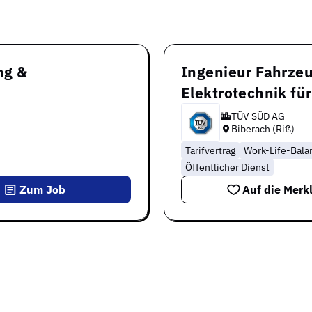
ng &
Ingenieur Fahrze
Elektrotechnik fü
TÜV SÜD AG
Biberach (Riß)
Tarifvertrag
Work-Life-Bala
Öffentlicher Dienst
Zum Job
Auf die Merkl