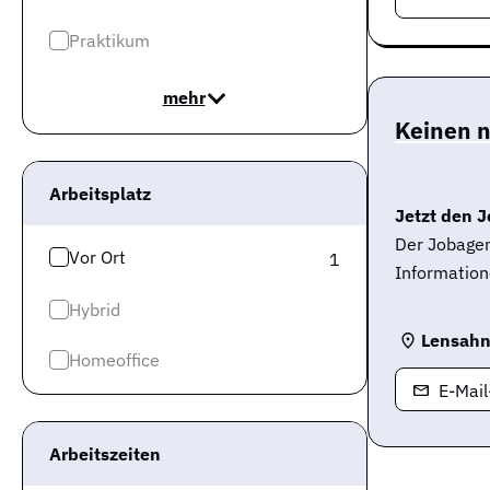
Praktikum
mehr
Keinen 
Arbeitsplatz
Jetzt den J
Der Jobagen
Vor Ort
1
Information
Hybrid
Lensah
Homeoffice
E-Mai
Arbeitszeiten