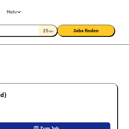
Mehr
25
km
d)
Zum Job