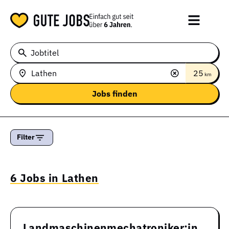
Jobtitel
25
km
Filter
6 Jobs in Lathen
Landmaschinenmechatroniker:in