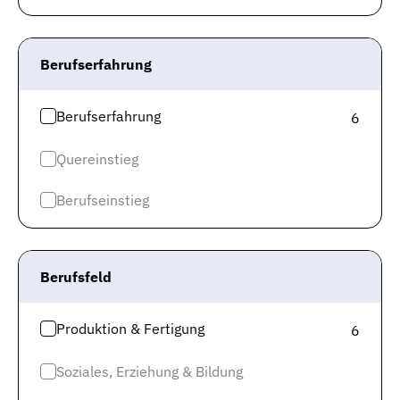
Alle Jobs
Berufserfahrung
Jobtest
Karriereguide
Berufserfahrung
6
Für Arbeitgeber
Quereinstieg
Über uns
Berufseinstieg
Gute Unternehmen
Top Kategorien
Jobs Kaufmännische Berufe & Finanzwesen
Berufsfeld
Jobs Logistik & Verkehr
Produktion & Fertigung
6
Jobs Gesundheit & Pflege
Soziales, Erziehung & Bildung
Jobs IT & Digitalisierung