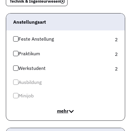
Technik & Ingenieurwesen
Alle Jobs
»
Heidenheim (Brenz)
Anstellungsart
Feste Anstellung
2
Praktikum
2
Gute Jobs
Werkstudent
2
Alle Jobs
Ausbildung
Jobtest
Karriereguide
Minijob
Für Arbeitgeber
mehr
Über uns
Gute Unternehmen