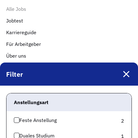
Alle Jobs
Jobtest
Karriereguide
Für Arbeitgeber
Über uns
Gute Unternehmen
Filter
Top Kategorien
Jobs Logistik & Verkehr
Anstellungsart
Jobs Kaufmännische Berufe & Finanzwesen
Jobs Gesundheit & Pflege
Feste Anstellung
2
Jobs IT & Digitalisierung
Duales Studium
1