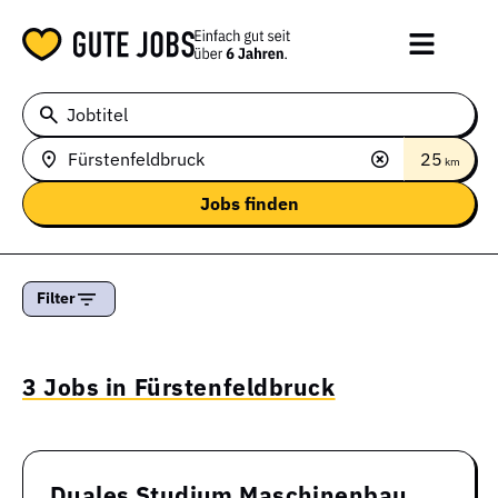
Jobtitel
25
km
Filter
3 Jobs in Fürstenfeldbruck
Duales Studium Maschinenbau