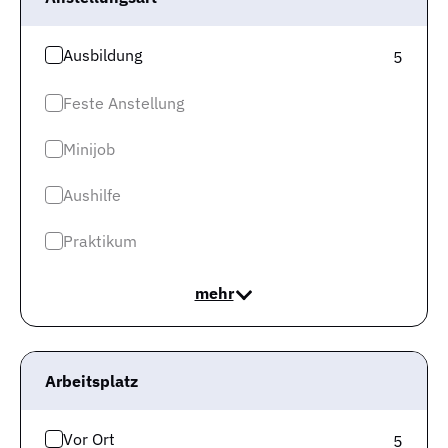
Ausbildung
5
Gute Jobs
Feste Anstellung
Alle Jobs
Minijob
Jobtest
Aushilfe
Karriereguide
Praktikum
Für Arbeitgeber
mehr
Über uns
Gute Unternehmen
Top Kategorien
Arbeitsplatz
Jobs Logistik & Verkehr
Vor Ort
5