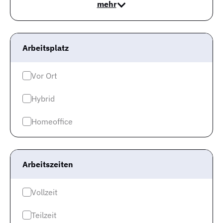
mehr
Jetzt den Jobagenten abonnieren und über
Neuigkeiten als erstes informiert werden!
Der Jobagent versorgt dich per E-Mail mit neuen
Stellenangeboten entsprechend deiner Suche und
Arbeitsplatz
weiteren allgemeinen Informationen zur Job-Suche.
Du kannst den Jobagenten selbstverständlich
Vor Ort
jederzeit wieder abbestellen.
Hybrid
Jobtitle
Homeoffice
Stadt
E-Mail-Adresse
Arbeitszeiten
Vollzeit
© 2008-2026 Gute-Jobs.de und Jobspreader sind Services der Wollmilchsau GmbH
Teilzeit