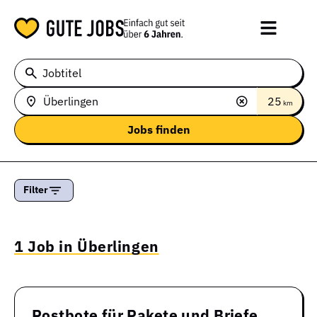
Jobtitel
25
km
Filter
1 Job in Überlingen
Postbote für Pakete und Briefe