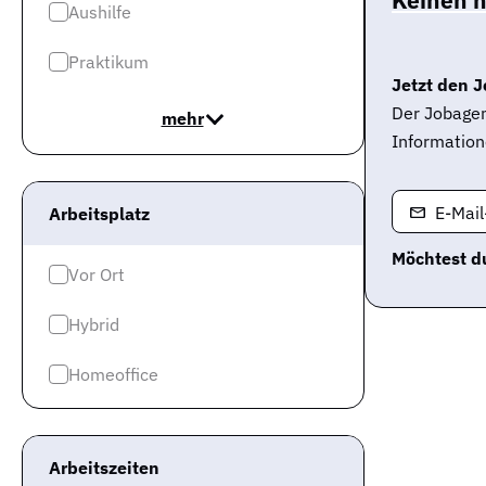
Aushilfe
Praktikum
Jetzt den J
Der Jobagen
mehr
Information
E-Mai
Arbeitsplatz
Möchtest du
Vor Ort
Hybrid
Homeoffice
Arbeitszeiten