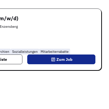
(m/w/d)
 Enzensberg
rchien
Sozialleistungen
Mitarbeiterrabatte
iste
Zum Job