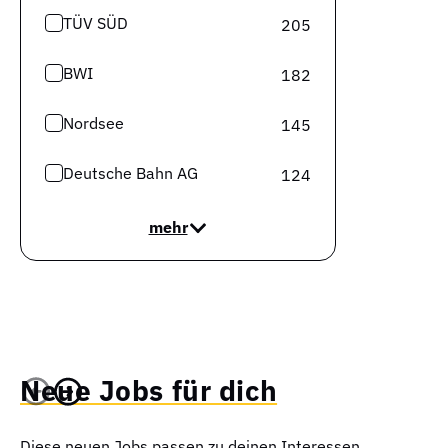
TÜV SÜD
205
BWI
182
Nordsee
145
Deutsche Bahn AG
124
mehr
Neue Jobs für dich
Diese neuen Jobs passen zu deinen Interessen.