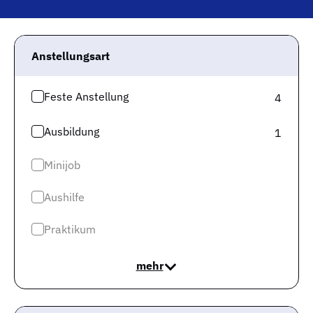
Anstellungsart
Feste Anstellung
4
Auf Bundesebene betrachtet beträgt das mittlere
Gehalt für
Prüfingenieur
und ähnliche Berufe 3.795 €,
Ausbildung
1
also
weniger als das Gehalt in Baden-Württemberg
.
Minijob
Zur Information: Diese Angaben beruhen auf 277.139
Sozialversicherungsmeldungen und sollen Dir
Aushilfe
Orientierung im Gehaltsdschungel bieten. Denk dran,
dass Dein Gehalt von weiteren Faktoren abhängt,
Praktikum
beispielsweise der Branche, in der Du tätig sein wirst
und von Deiner Qualifikation.
mehr