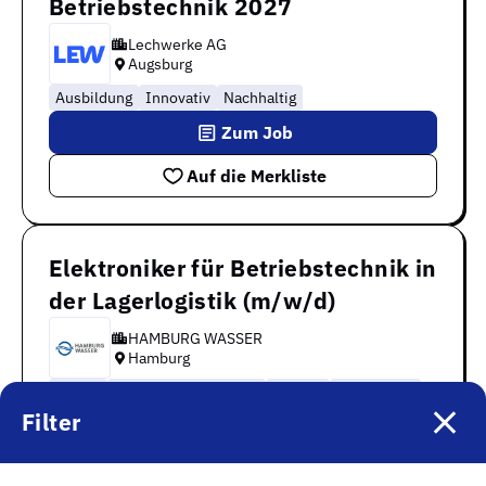
Betriebstechnik 2027
Lechwerke AG
Augsburg
Ausbildung
Innovativ
Nachhaltig
Zum Job
Auf die Merkliste
Elektroniker für Betriebstechnik in
der Lagerlogistik (m/w/d)
HAMBURG WASSER
Hamburg
Hybrid
Fahrtkostenzuschuss
Teilzeit
Unbefristet
Filter
Weiterbildung
Tarifvertrag
Zum Job