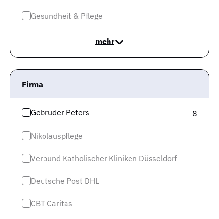
Berufsgruppe zum oberen Zehntel, wenn Du 5.099 Euro
Gesundheit & Pflege
verdienst. Die untersten 10 % erhalten unter 2.816
Euro.
Auf 3.803 Euro brutto pro Monat beläuft sich
mehr
das Gehalt im Median
.
Firma
Gebrüder Peters
8
Nikolauspflege
Verbund Katholischer Kliniken Düsseldorf
Deutsche Post DHL
In dem Bundesland Bayern ist in Deiner Berufsgruppe in
CBT Caritas
punkto Gehalt
mehr für Dich drin als im bundesweiten