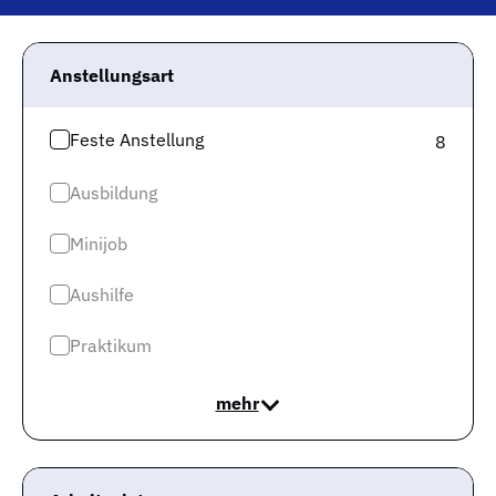
Deine Stellensuche nach Anlagenmechaniker Heizung
Lüftung Sanitär in Ingolstadt hat Dich auf unsere
Stellenbörse Gute-Jobs.de geführt – herzlich
Anstellungsart
willkommen! Wir bieten Dir hier nicht nur
exklusive
Stellen bei bekannten Unternehmen
in verschiedenen
Feste Anstellung
8
Branchen, sondern auch relevantes Arbeitsmarkt Know-
How zu verschiedenen Jobs.
Ausbildung
Bei uns erfährst Du zum Beispiel, welches Gehalt Du in
Minijob
Deinem Beruf in der von Dir gewünschten Region
verdienen kannst, mit wie vielen anderen
Aushilfe
Stellensuchenden Du konkurrierst und welche ähnlichen
Berufe in Deiner Region noch verfügbar sind.
Praktikum
Doch bevor Du Dich näher informierst, um optimal auf
mehr
Deine Bewerbung vorbereitet zu sein, sieh Dir erst
einmal unsere Stellenangebote zu Deiner Suchanfrage
an.