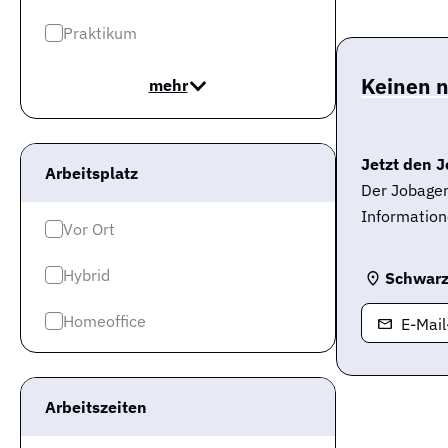
Praktikum
Keinen 
mehr
Jetzt den J
Arbeitsplatz
Der Jobagen
Information
Vor Ort
Hybrid
Schwar
Homeoffice
E-Mai
Arbeitszeiten