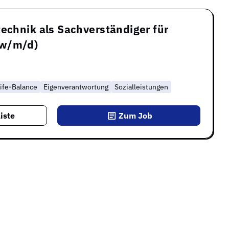
technik als Sachverständiger für
(w/m/d)
ife-Balance
Eigenverantwortung
Sozialleistungen
iste
Zum Job