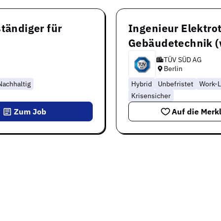
tändiger für
Ingenieur Elektro
Gebäudetechnik 
TÜV SÜD AG
Berlin
Nachhaltig
Hybrid
Unbefristet
Work-L
Krisensicher
Zum Job
Auf die Merkl