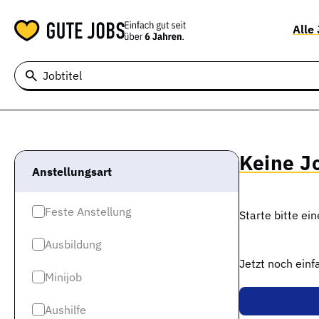
Alle
Jobtitel
Keine J
Anstellungsart
Feste Anstellung
Starte bitte ei
Ausbildung
Jetzt noch ein
Minijob
Aushilfe