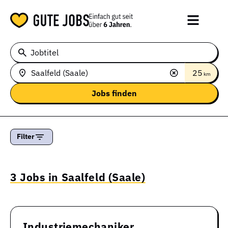
Jobtitel
25
km
Filter
3 Jobs in Saalfeld (Saale)
Industriemechaniker