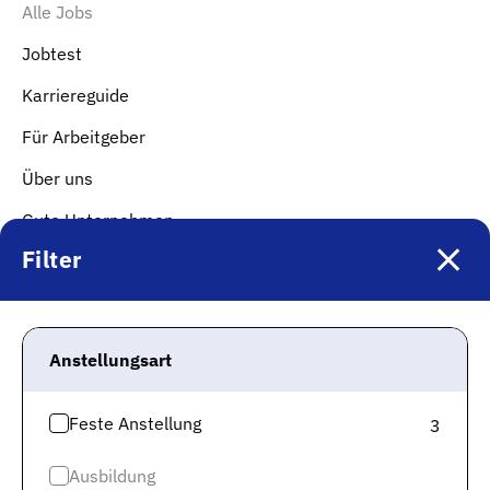
Alle Jobs
Jobtest
Karriereguide
Für Arbeitgeber
Über uns
Gute Unternehmen
Top Kategorien
Filter
Jobs Logistik & Verkehr
Jobs Kaufmännische Berufe & Finanzwesen
Anstellungsart
Jobs Gesundheit & Pflege
Feste Anstellung
3
Jobs IT & Digitalisierung
Jobs Produktion & Fertigung
Ausbildung