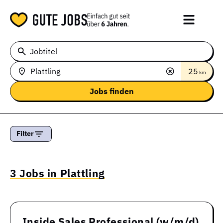
Jobtitel
25
km
Filter
3 Jobs in Plattling
Inside Sales Professional (w/m/d)