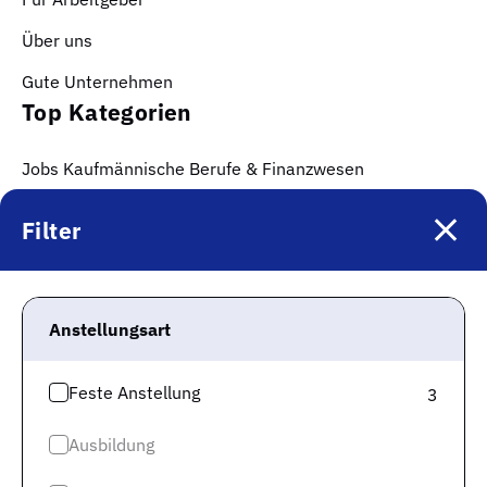
Über uns
Gute Unternehmen
Top Kategorien
Jobs Kaufmännische Berufe & Finanzwesen
Jobs Logistik & Verkehr
Filter
Jobs Gesundheit & Pflege
Jobs IT & Digitalisierung
Anstellungsart
Jobs Produktion & Fertigung
Jobs Technik & Ingenieurwesen
Feste Anstellung
3
Jobs Soziales, Erziehung & Bildung
Ausbildung
Jobs Gastronomie & Hotellerie