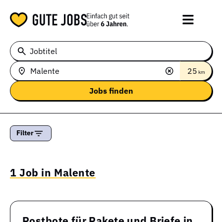
Jobtitel
25
km
Filter
1 Job in Malente
Postbote für Pakete und Briefe in