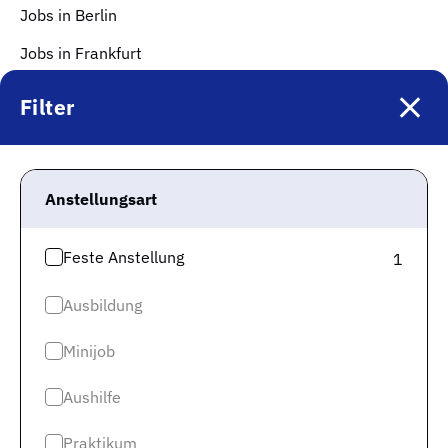
Jobs in Berlin
Jobs in Frankfurt
Jobs in Hamburg
Filter
Jobs in Düsseldorf
Jobs in Köln
Anstellungsart
Jobs in Stuttgart
Jobs in Hannover
Feste Anstellung
1
Mehr Infos
Ausbildung
Impressum
Minijob
Datenschutz
Aushilfe
Datenschutz Jobspreader
Karriere
Praktikum