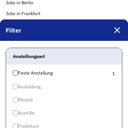
Jobs in Berlin
Jobs in Frankfurt
Jobs in Hamburg
Filter
Jobs in Düsseldorf
Jobs in Köln
Anstellungsart
Jobs in Stuttgart
Jobs in Hannover
Feste Anstellung
1
Mehr Infos
Ausbildung
Impressum
Minijob
Datenschutz
Datenschutz Jobspreader
Aushilfe
Karriere
Praktikum