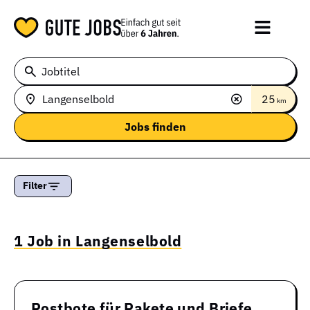
Jobtitel
25
km
Filter
1 Job in Langenselbold
Postbote für Pakete und Briefe